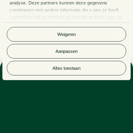
analyse. Deze partners kunnen deze gegevens
combineren met andere informatie die u aan ze heeft
verstrekt of die ze hebben verzameld op basis van uw
gebruik van hun services. Bekijk
hier
de volledige
cookieverklaring van Van Doorne.
Weigeren
Aanpassen
Alles toestaan
Sectoren
VASTGOED & BOUW
HEALTHCARE & LIFE SCIENCE
Expertises
ONDERNEMINGSRECHT
VASTGOED