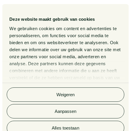
Gedragscode
Publicaties
Legal Tech
Events
Deze website maakt gebruik van cookies
Van Doorne x AI
Over ons
We gebruiken cookies om content en advertenties te
personaliseren, om functies voor social media te
Zaken
bieden en om ons websiteverkeer te analyseren. Ook
Kennissessies
delen we informatie over uw gebruik van onze site met
onze partners voor social media, adverteren en
analyse. Deze partners kunnen deze gegevens
Algemene Voorwaarden
Rechtsgebiedenregister
combineren met andere informatie die u aan ze heeft
verstrekt of die ze hebben verzameld op basis van uw
Privacy Statement
Cookieverklaring
gebruik van hun services. Bekijk
hier
de volledige
cookieverklaring van Van Doorne.
Klachtenregeling
Informatie derdengelden
Weigeren
advocatuur en notariaat
Aanpassen
© 2026 Van Doorne
Alles toestaan