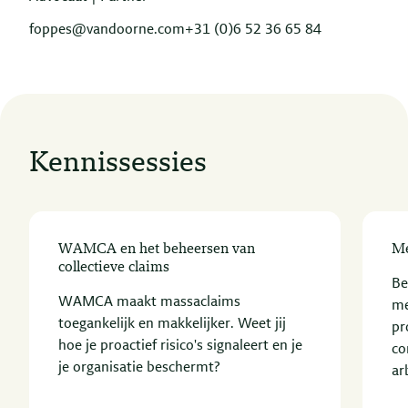
foppes@vandoorne.com
+31 (0)6 52 36 65 84
Kennissessies
WAMCA en het beheersen van
Me
collectieve claims
Be
WAMCA maakt massaclaims
me
toegankelijk en makkelijker. Weet jij
pr
hoe je proactief risico's signaleert en je
co
je organisatie beschermt?
ar