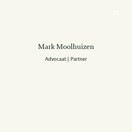
Mark Moolhuizen
Advocaat | Partner