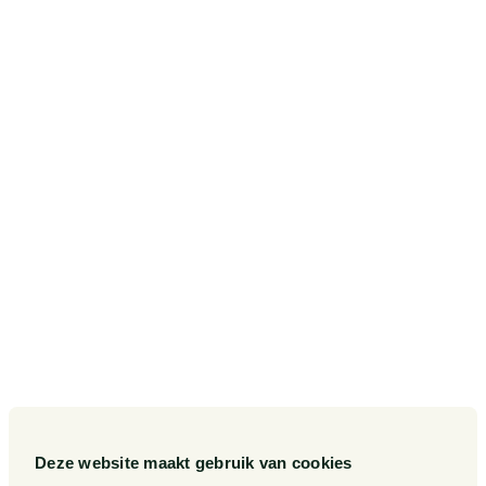
SITEMAP
Onze diensten
Contact
Onze sectoren
Pieter van Doorne Fonds
Onze expertises
Diversiteit, Inclusie en
Gelijkwaardigheid bij Van
Doorne
Onze mensen
Internationaal
Werken bij
Gedragscode
Publicaties
Legal Tech
Events
Deze website maakt gebruik van cookies
Van Doorne x AI