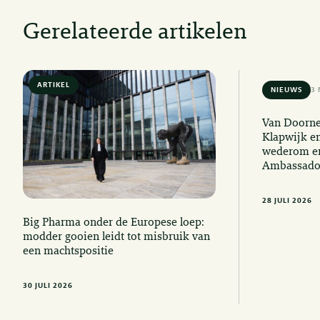
Gerelateerde artikelen
ARTIKEL
6 MIN READ
NIEUWS
3 
Van Doorne
Klapwijk e
wederom er
Ambassado
28 JULI 2026
Big Pharma onder de Europese loep:
modder gooien leidt tot misbruik van
een machtspositie
30 JULI 2026