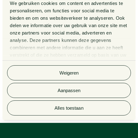
Over ons
We gebruiken cookies om content en advertenties te
personaliseren, om functies voor social media te
Zaken
bieden en om ons websiteverkeer te analyseren. Ook
Kennissessies
delen we informatie over uw gebruik van onze site met
onze partners voor social media, adverteren en
analyse. Deze partners kunnen deze gegevens
Algemene Voorwaarden
Rechtsgebiedenregister
combineren met andere informatie die u aan ze heeft
verstrekt of die ze hebben verzameld op basis van uw
Privacy Statement
Cookieverklaring
gebruik van hun services. Bekijk
hier
de volledige
cookieverklaring van Van Doorne.
Klachtenregeling
Informatie derdengelden
Weigeren
advocatuur en notariaat
Aanpassen
© 2026 Van Doorne
Alles toestaan
De ontwikkeling van zorgvastgoed: aandachtspunten in geval van de betrokkenheid van een belegger