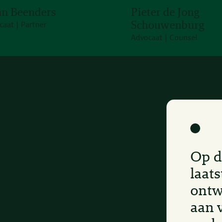
n Beenders
Pieter de Jong
Schouwenburg
caat | Partner
Advocaat | Counsel
Op d
laats
ontw
aan 