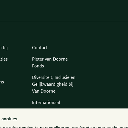
 bij
Contact
ties
Pieter van Doorne
Fonds
Diversiteit, Inclusie en
ns
Gelijkwaardigheid bij
Van Doorne
Internationaal
Gedragscode
 cookies
Legal Tech
en advertenties te personaliseren, om functies voor social med