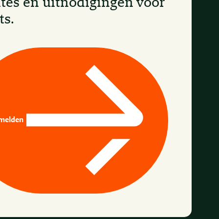
tes en uitnodigingen voor
ts.
melden