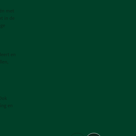
één met
ot in de
ige
deert en
len,
 Ook
ing en