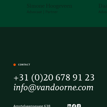
Simone Hoogeveen
Daa
Advocaat | Partner
Advo
CONTACT
+31 (0)20 678 91 23
info@vandoorne.com
Amstelveenseweg 638