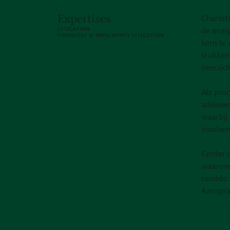
Expertises
Charlott
LITIGATION
de analy
FINANCIAL & INSOLVENCY LITIGATION
kern te
stukken
overzich
Als proc
advisee
waarbij 
insolven
Eerder 
waarond
rondde 
Aanspra