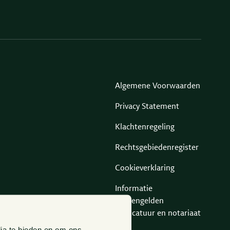
Algemene Voorwaarden
Privacy Statement
Klachtenregeling
Rechtsgebiedenregister
Cookieverklaring
Informatie
derdengelden
advocatuur en notariaat
ia te bieden en om ons