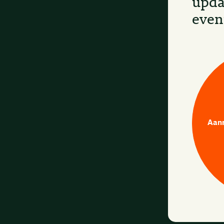
upda
even
Aan