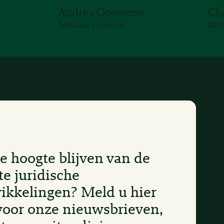
Andrea Goossens
Ch
Advocaat | Counsel
Advo
e hoogte blijven van de
te juridische
ikkelingen? Meld u hier
voor onze nieuwsbrieven,