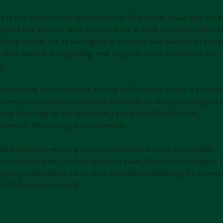
e is een alfa met een voorliefde voor (klare) taal, maar dan wel 
tische blik van een bèta. Dit stelt haar in staat complexe zaken t
 doorgronden, om ze vervolgens te vertalen naar heldere en bond
. Haar aanpak is zorgvuldig, met oog voor detail en behoud van
t.
esadvocaat richt Charlotte zich op de financiële sector. Zij proce
rt over uiteenlopende complexe financiële en commerciële geschil
haar focus ligt op het (financieel) aansprakelijkheidsrecht,
tierecht, financiering en zekerheden.
deed Charlotte ervaring op met structured finance-transacties,
er securitisaties, covered bonds en asset-based financieringen.
zij de postacademische Grotius-specialisatieopleiding Ondernem
kelijkheid cum laude af.