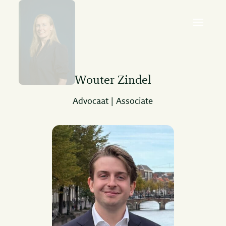
Wouter Zindel
Advocaat | Associate