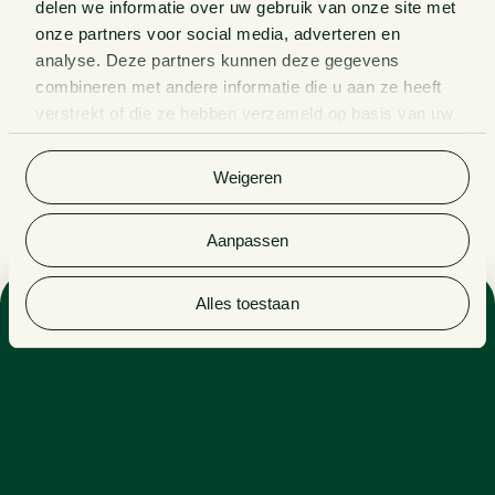
delen we informatie over uw gebruik van onze site met
onze partners voor social media, adverteren en
analyse. Deze partners kunnen deze gegevens
combineren met andere informatie die u aan ze heeft
verstrekt of die ze hebben verzameld op basis van uw
gebruik van hun services. Bekijk
hier
de volledige
cookieverklaring van Van Doorne.
Weigeren
Aanpassen
Alles toestaan
Expertises
CORPORATE LITIGATION
LITIGATION
VERZEKERINGEN