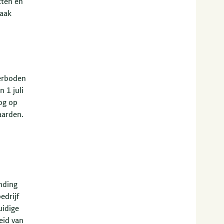
cten en
zaak
erboden
 1 juli
og op
aarden.
nding
edrijf
uidige
eid van