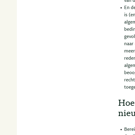
van d
En de
is (e
algem
bedin
gevol
naar 
meer
reden
alge
beoo
recht
toege
Hoe 
nie
Berei