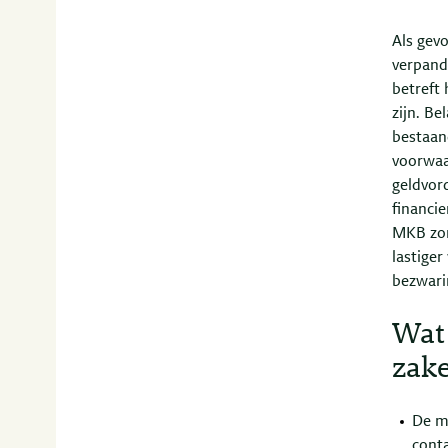
Als gev
verpand
betreft
zijn. Be
bestaan
voorwaa
geldvor
financi
MKB zor
lastige
bezwari
Wat 
zake
De m
cont