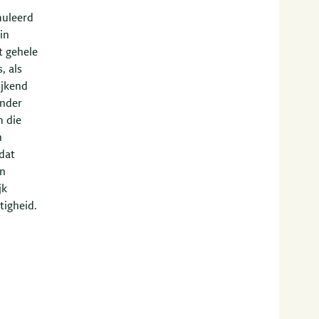
muleerd
in
t gehele
, als
ijkend
onder
m die
n
dat
an
jk
tigheid.