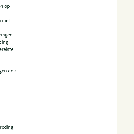
en op
 niet
ringen
ding
ereiste
ngen ook
treding