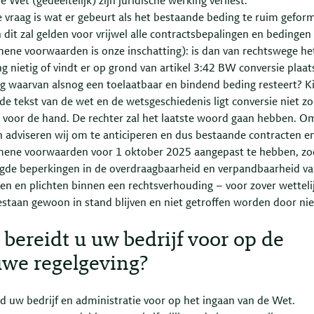
e Wet (gedeeltelijk) zijn juridische werking verliest.
 vraag is wat er gebeurt als het bestaande beding te ruim gefor
n dit zal gelden voor vrijwel alle contractsbepalingen en bedingen 
ene voorwaarden is onze inschatting): is dan van rechtswege he
g nietig of vindt er op grond van artikel 3:42 BW conversie plaats
g waarvan alsnog een toelaatbaar en bindend beding resteert? K
de tekst van de wet en de wetsgeschiedenis ligt conversie niet z
 voor de hand. De rechter zal het laatste woord gaan hebben. O
 adviseren wij om te anticiperen en dus bestaande contracten e
mene voorwaarden voor 1 oktober 2025 aangepast te hebben, zo
gde beperkingen in de overdraagbaarheid en verpandbaarheid v
en en plichten binnen een rechtsverhouding – voor zover wetteli
staan gewoon in stand blijven en niet getroffen worden door nie
bereidt u uw bedrijf voor op de
uwe regelgeving?
d uw bedrijf en administratie voor op het ingaan van de Wet.