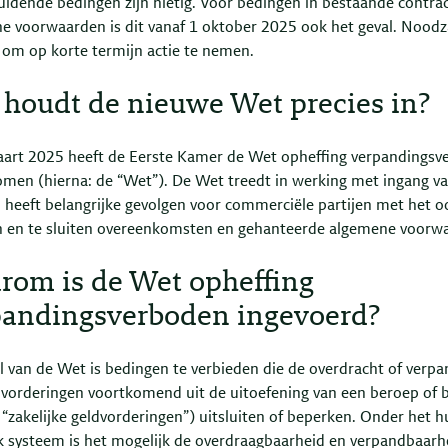
uidende bedingen zijn nietig. Voor bedingen in bestaande contra
e voorwaarden is dit vanaf 1 oktober 2025 ook het geval. Nood
om op korte termijn actie te nemen.
houdt de nieuwe Wet precies in?
art 2025 heeft de Eerste Kamer de Wet opheffing verpandingsv
men (hierna: de “Wet”). De Wet treedt in werking met ingang van
 heeft belangrijke gevolgen voor commerciële partijen met het o
n en te sluiten overeenkomsten en gehanteerde algemene voorw
rom is de Wet opheffing
pandingsverboden ingevoerd?
l van de Wet is bedingen te verbieden die de overdracht of verpa
dvorderingen voortkomend uit de uitoefening van een beroep of b
 “zakelijke geldvorderingen”) uitsluiten of beperken. Onder het h
jk systeem is het mogelijk de overdraagbaarheid en verpandbaarh