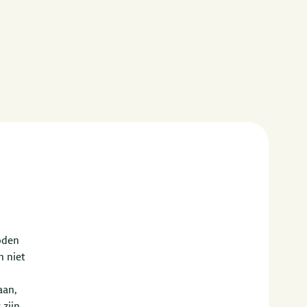
oden
n niet
aan,