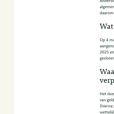
Andersl
algemen
daarom 
Wat 
Op 4 ma
aangeno
2025 en
geslote
Waa
ver
Het doe
van gel
(hierna:
wetteli