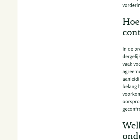
vorderin
Hoe
con
In de p
dergeli
vaak voo
agreeme
aanleid
belang 
voorkom
oorspro
geconfr
Welk
ond