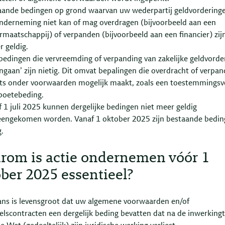
aande bedingen op grond waarvan uw wederpartij geldvordering
nderneming niet kan of mag overdragen (bijvoorbeeld aan een
rmaatschappij) of verpanden (bijvoorbeeld aan een financier) zijn
r geldig.
bedingen die vervreemding of verpanding van zakelijke geldvorde
ngaan’ zijn nietig. Dit omvat bepalingen die overdracht of verpan
hts onder voorwaarden mogelijk maakt, zoals een toestemmingsv
boetebeding.
 1 juli 2025 kunnen dergelijke bedingen niet meer geldig
eengekomen worden. Vanaf 1 oktober 2025 zijn bestaande bedi
g.
rom is actie ondernemen vóór 1
ber 2025 essentieel?
ans is levensgroot dat uw algemene voorwaarden en/of
lscontracten een dergelijk beding bevatten dat na de inwerking