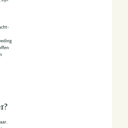
zijn
acht-
beding
offen
an
r?
aar.