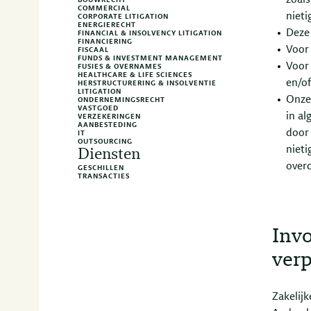
zoal
BOUWRECHT
COMMERCIAL
nieti
CORPORATE LITIGATION
ENERGIERECHT
Deze 
FINANCIAL & INSOLVENCY LITIGATION
FINANCIERING
Voor 
FISCAAL
FUNDS & INVESTMENT MANAGEMENT
Voor 
FUSIES & OVERNAMES
HEALTHCARE & LIFE SCIENCES
en/o
HERSTRUCTURERING & INSOLVENTIE
LITIGATION
Onzek
ONDERNEMINGSRECHT
VASTGOED
in al
VERZEKERINGEN
AANBESTEDING
door 
IT
OUTSOURCING
nieti
Diensten
overd
GESCHILLEN
TRANSACTIES
Invo
verp
Zakelijk