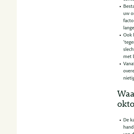
Best
uw o
facto
lange
Ook 
‘tege
slec
met 
Vanaf
over
nieti
Waa
okto
De k
hande