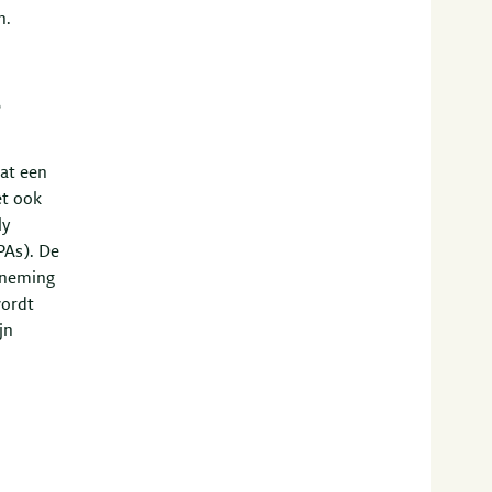
n.
?
at een
et ook
ly
PAs). De
rneming
wordt
jn