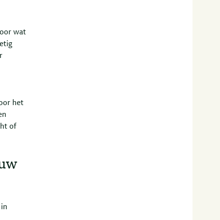
voor wat
etig
r
oor het
en
ht of
 uw
 in