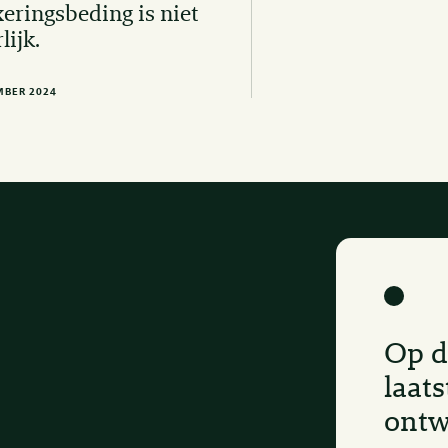
eringsbeding is niet
lijk.
MBER 2024
Op d
laats
ontw