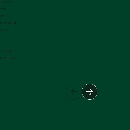
kt over
een
 en
kwaamheid
n en
 op de
ommissie