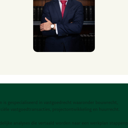
n is gespecialiseerd in vastgoedrecht waaronder bouwrecht,
iële vastgoedtransacties, projectontwikkeling en huurrecht.
delijke analyses die vertaald worden naar een werkplan stappenp