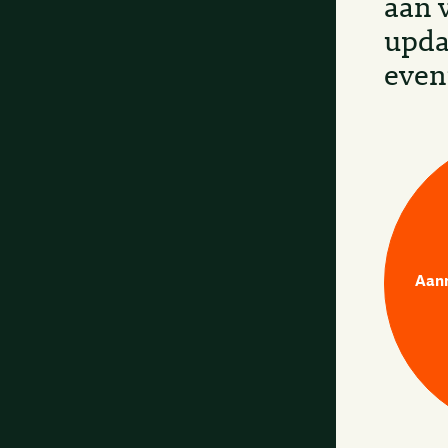
aan 
upda
even
Aan