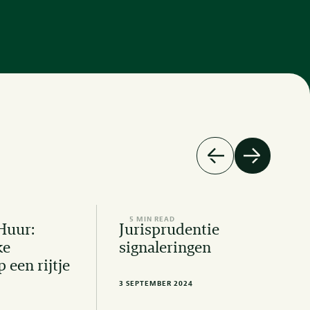
5 MIN READ
Huur:
Jurisprudentie
ke
signaleringen
 een rijtje
3 SEPTEMBER 2024