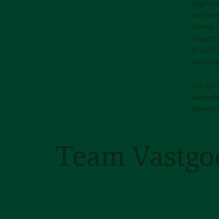
begeleid
een uni
scherp i
respectv
in confl
bevorde
Via zij
samenle
binnen 
Team Vastgo