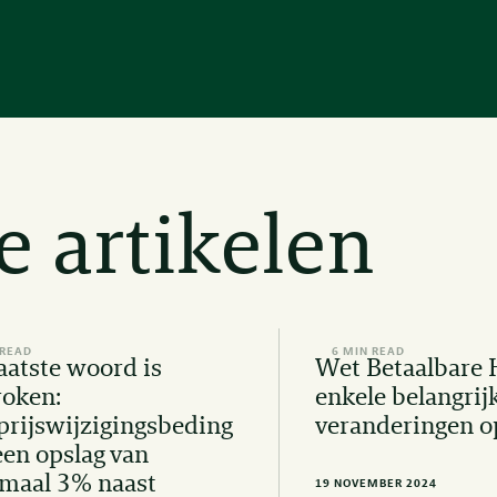
e artikelen
 READ
6 MIN READ
aatste woord is
Wet Betaalbare 
roken:
enkele belangrij
prijswijzigingsbeding
veranderingen op
en opslag van
maal 3% naast
19 NOVEMBER 2024