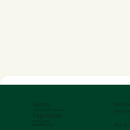
Sector
Soleima
VASTGOED & BOUW
commerc
Expertises
VASTGOED
Met dui
BOUWRECHT