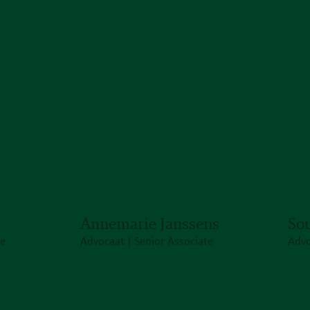
Annemarie Janssens
So
te
Advocaat | Senior Associate
Advo