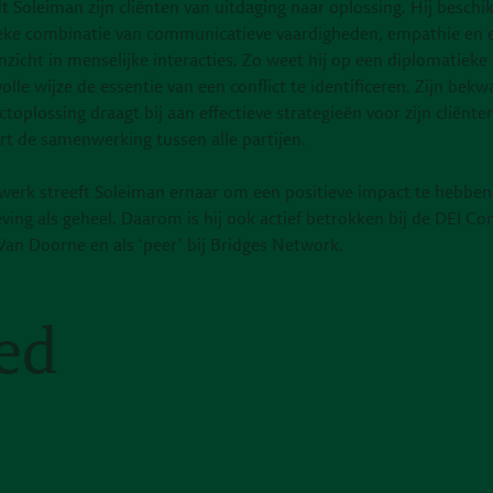
t Soleiman zijn cliënten van uitdaging naar oplossing. Hij beschi
eke combinatie van communicatieve vaardigheden, empathie en 
nzicht in menselijke interacties. Zo weet hij op een diplomatieke
olle wijze de essentie van een conflict te identificeren. Zijn be
ictoplossing draagt bij aan effectieve strategieën voor zijn cliënte
rt de samenwerking tussen alle partijen.
n werk streeft Soleiman ernaar om een positieve impact te hebben
ving als geheel. Daarom is hij ook actief betrokken bij de DEI C
Van Doorne en als ‘peer’ bij Bridges Network.
ed