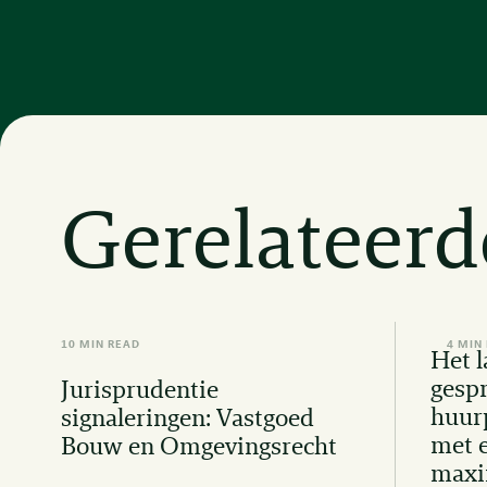
Gerelateerd
10 MIN READ
4 MIN
Het l
gesp
Jurisprudentie
huur
signaleringen: Vastgoed
met e
Bouw en Omgevingsrecht
maxi