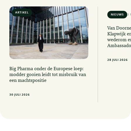
ARTIKEL
6 MIN READ
NIEUWS
3 
Van Doorne
Klapwijk e
wederom er
Ambassado
28 JULI 2026
Big Pharma onder de Europese loep:
modder gooien leidt tot misbruik van
een machtspositie
30 JULI 2026