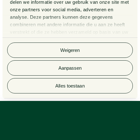
Kennissessies
delen we informatie over uw gebruik van onze site met
onze partners voor social media, adverteren en
analyse. Deze partners kunnen deze gegevens
Algemene Voorwaarden
Rechtsgebiedenregister
combineren met andere informatie die u aan ze heeft
verstrekt of die ze hebben verzameld op basis van uw
Privacy Statement
Cookieverklaring
gebruik van hun services. Bekijk
hier
de volledige
cookieverklaring van Van Doorne.
Klachtenregeling
Informatie derdengelden
Weigeren
advocatuur en notariaat
Aanpassen
© 2026 Van Doorne
Alles toestaan
Jurisprudentie signaleringen: Vastgoed Bouw en Omgevingsrecht