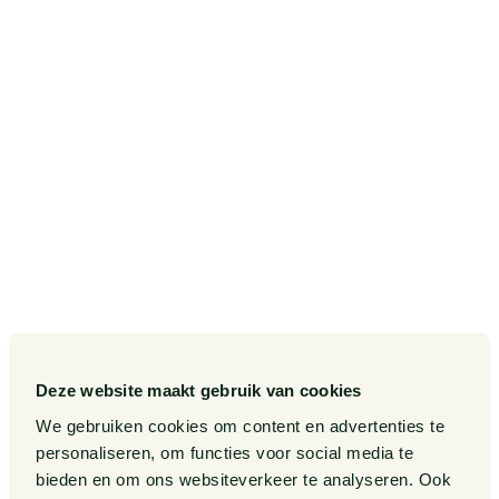
SITEMAP
Onze diensten
Contact
Onze sectoren
Pieter van Doorne Fonds
Onze expertises
Diversiteit, Inclusie en
Gelijkwaardigheid bij Van
Doorne
Onze mensen
Internationaal
Werken bij
Gedragscode
Publicaties
Legal Tech
Events
Deze website maakt gebruik van cookies
Van Doorne x AI
Over ons
We gebruiken cookies om content en advertenties te
personaliseren, om functies voor social media te
Zaken
bieden en om ons websiteverkeer te analyseren. Ook