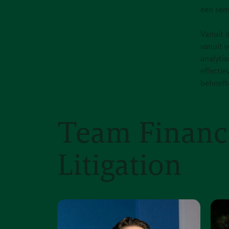
een sem
Vanuit 
vanuit 
analyti
effectie
behoeft
Team Financi
Litigation