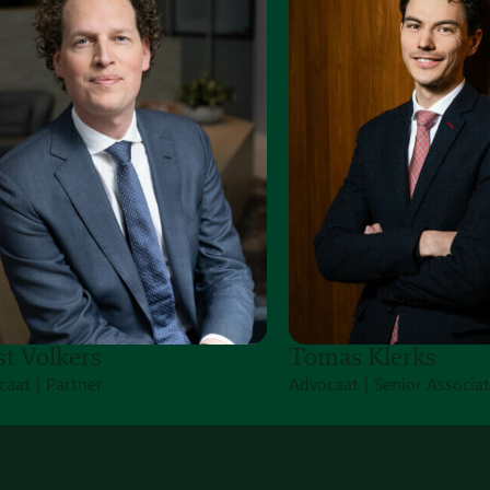
st Volkers
Tomas Klerks
caat | Partner
Advocaat | Senior Associa