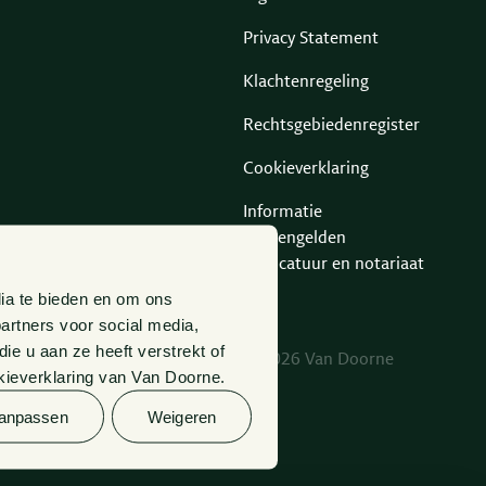
Privacy Statement
Klachtenregeling
Rechtsgebiedenregister
Cookieverklaring
Informatie
derdengelden
advocatuur en notariaat
ia te bieden en om ons
artners voor social media,
e u aan ze heeft verstrekt of
© 2026 Van Doorne
kieverklaring van Van Doorne.
anpassen
Weigeren