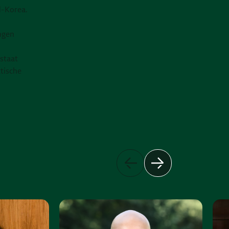
d-Korea.
ngen
staat
ktische