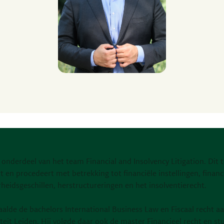
 onderdeel van het team Financial and Insolvency Litigation. Dit
t en procedeert met betrekking tot financiële instellingen, financ
heidsgeschillen, herstructureringen en het insolventierecht.
aalde de bachelors International Business Law en Fiscaal recht a
teit Leiden. Hij volgde daar ook de master Financieel recht en s