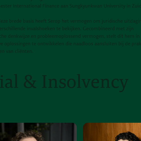
ester International Finance aan Sungkyunkwan University in Zui
deze brede basis heeft Serop het vermogen om juridische uitdagi
verschillende invalshoeken te bekijken. Gecombineerd met zijn
sche denkwijze en probleemoplossend vermogen, stelt dit hem in 
ve oplossingen te ontwikkelen die naadloos aansluiten bij de pra
en van cliënten.
al & Insolvency