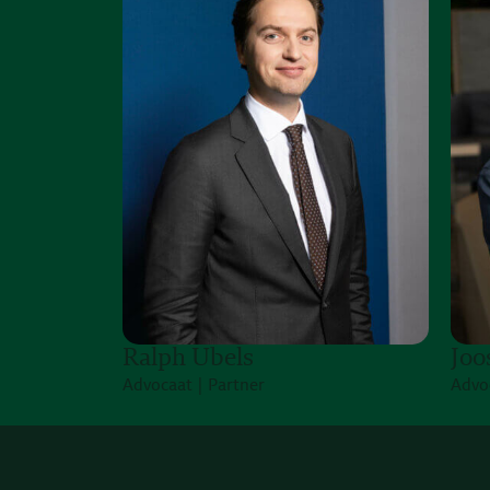
Ralph Ubels
Joo
Advocaat | Partner
Advo