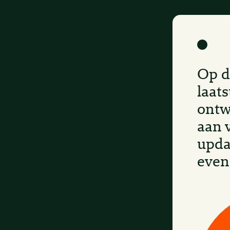
Op d
laats
ontw
aan 
upda
even