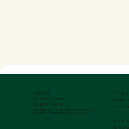
Sector
Serop is
FINANCIAL SERVICES
adviseer
Expertises
en zeker
FINANCIAL & INSOLVENCY LITIGATION
HERSTRUCTURERING & INSOLVENTIE
Serop h
Universi