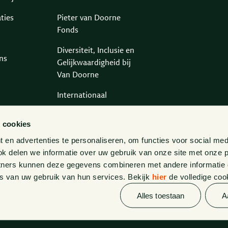
ties
Pieter van Doorne
Fonds
Diversiteit, Inclusie en
ns
Gelijkwaardigheid bij
Van Doorne
Internationaal
Gedragscode
 cookies
Legal Tech
en advertenties te personaliseren, om functies voor social med
k delen we informatie over uw gebruik van onze site met onze p
Van Doorne x AI
tners kunnen deze gegevens combineren met andere informatie di
s van uw gebruik van hun services. Bekijk
hier
de volledige coo
Zaken
Alles toestaan
A
Kennissessies