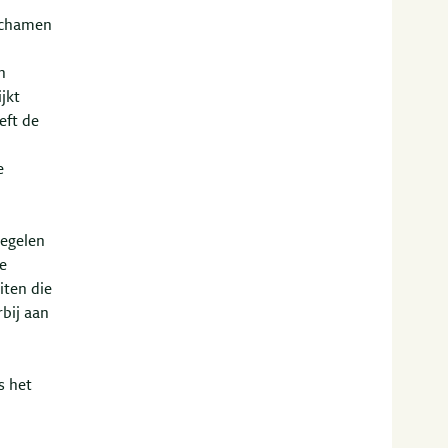
lichamen
n
jkt
eft de
e
regelen
ke
iten die
bij aan
s het