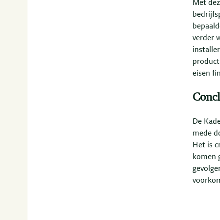
Met dez
bedrijf
bepaalde
verder 
installe
product
eisen fi
Concl
De Kade
mede do
Het is c
komen ga
gevolge
voorkom