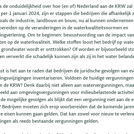
 de onduidelijkheid over hoe (en of) Nederland aan de KRW zal
per 1 januari 2024, zijn er stappen die bedrijven die afhankelijk z
zoals de industrie, landbouw en bouw, nu al kunnen ondernemen
 bereiden op de veranderingen in de waterkwaliteitsnormen en
ingverlening. Om te beginnen: bewustwording van de impact va
iten op de waterkwaliteit. Welke stoffen loost het bedrijf op wate
 grondwater wordt er onttrokken? Of worden er bijvoorbeeld sto
n verwerkt die schadelijk kunnen zijn als zij in het water beland
t is het aan te raden dat bedrijven de juridische gevolgen van e
ingswijzigingen inventariseren. Voldoen de huidige vergunningen
an de KRW? Denk daarbij niet alleen aan watervergunningen, ma
beeld aan omgevingsvergunningen voor milieubelastende activitei
 de mogelijke gevolgen als blijkt dat een vergunning niet aan de e
? Bedrijven moeten zich erop voorbereiden dat de komende jare
re eisen kunnen gaan gelden. Dat kan zowel voor nieuw te verlen
ingen als reeds bestaande vergunningen gelden.