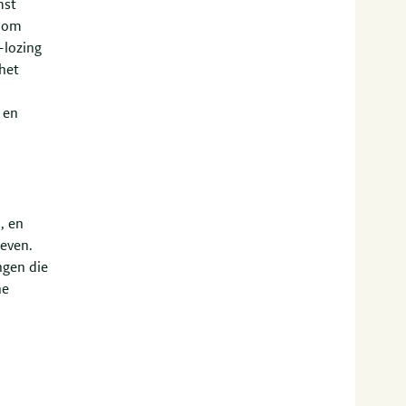
mst
g om
-lozing
het
 en
, en
leven.
ngen die
he
j