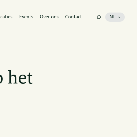
icaties
Events
Over ons
Contact
NL
p het