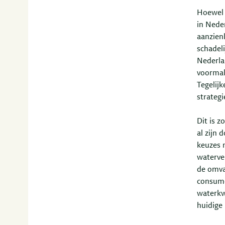
Hoewel 
in Nede
aanzienl
schadeli
Nederla
voormal
Tegelijk
strategi
Dit is 
al zijn 
keuzes 
waterve
de omva
consume
waterkw
huidige