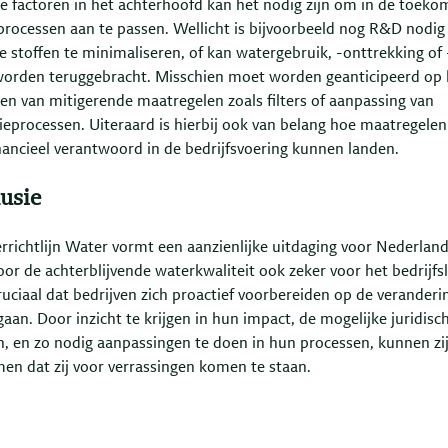
e factoren in het achterhoofd kan het nodig zijn om in de toeko
sprocessen aan te passen. Wellicht is bijvoorbeeld nog R&D nodi
 stoffen te minimaliseren, of kan watergebruik, -onttrekking of 
worden teruggebracht. Misschien moet worden geanticipeerd op 
ren van mitigerende maatregelen zoals filters of aanpassing van
ieprocessen. Uiteraard is hierbij ook van belang hoe maatregelen
nancieel verantwoord in de bedrijfsvoering kunnen landen.
usie
rrichtlijn Water vormt een aanzienlijke uitdaging voor Nederland
or de achterblijvende waterkwaliteit ook zeker voor het bedrijfs
ruciaal dat bedrijven zich proactief voorbereiden op de veranderi
an. Door inzicht te krijgen in hun impact, de mogelijke juridisc
n, en zo nodig aanpassingen te doen in hun processen, kunnen zi
en dat zij voor verrassingen komen te staan.