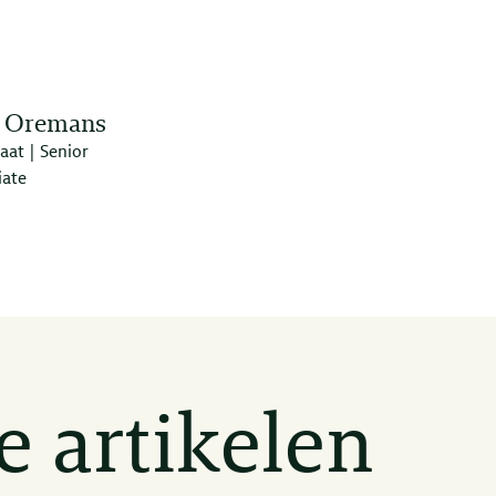
 Oremans
aat | Senior
iate
e artikelen