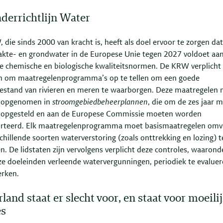
derrichtlijn Water
die sinds 2000 van kracht is, heeft als doel ervoor te zorgen dat
akte- en grondwater in de Europese Unie tegen 2027 voldoet aa
e chemische en biologische kwaliteitsnormen. De KRW verplicht
en om maatregelenprogramma’s op te tellen om een goede
estand van rivieren en meren te waarborgen. Deze maatregelen
 opgenomen in
stroomgebiedbeheerplannen
, die om de zes jaar 
opgesteld en aan de Europese Commissie moeten worden
rteerd. Elk maatregelenprogramma moet basismaatregelen omv
hillende soorten waterverstoring (zoals onttrekking en lozing) t
n. De lidstaten zijn vervolgens verplicht deze controles, waarond
ze doeleinden verleende watervergunningen, periodiek te evaluer
erken.
land staat er slecht voor, en staat voor moeili
es