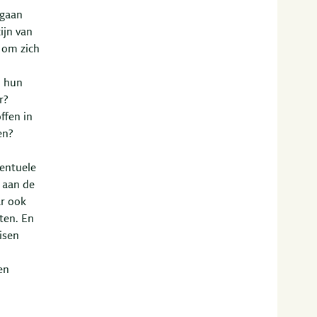
 gaan
ijn van
 om zich
n hun
r?
ffen in
en?
ventuele
 aan de
ar ook
ten. En
isen
n
en