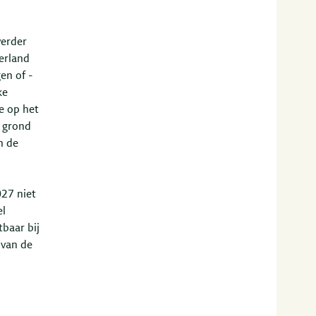
verder
erland
en of -
ke
e op het
p grond
n de
027 niet
el
baar bij
 van de