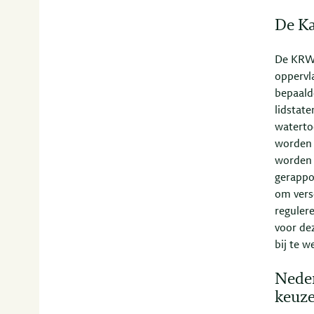
De Ka
De KRW, 
oppervl
bepaald
lidstat
waterto
worden
worden 
gerappo
om versc
regulere
voor de
bij te w
Neder
keuz