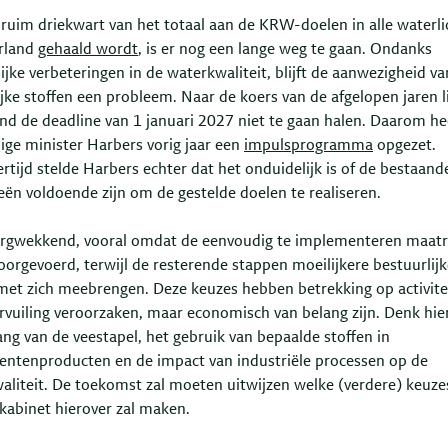
ruim driekwart van het totaal aan de KRW-doelen in alle water
rland
gehaald wordt
, is er nog een lange weg te gaan. Ondanks
ijke verbeteringen in de waterkwaliteit, blijft de aanwezigheid va
jke stoffen een probleem. Naar de koers van de afgelopen jaren li
nd de deadline van 1 januari 2027 niet te gaan halen. Daarom he
ige minister Harbers vorig jaar een
impulsprogramma
opgezet.
ertijd stelde Harbers echter dat het onduidelijk is of de bestaand
eën voldoende zijn om de gestelde doelen te realiseren.
zorgwekkend, vooral omdat de eenvoudig te implementeren maat
doorgevoerd, terwijl de resterende stappen moeilijkere bestuurlij
met zich meebrengen. Deze keuzes hebben betrekking op activite
rvuiling veroorzaken, maar economisch van belang zijn. Denk hier
ng van de veestapel, het gebruik van bepaalde stoffen in
ntenproducten en de impact van industriële processen op de
aliteit. De toekomst zal moeten uitwijzen welke (verdere) keuze
 kabinet hierover zal maken.