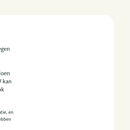
egen
doen
W kan
ok
tie, en
hebben