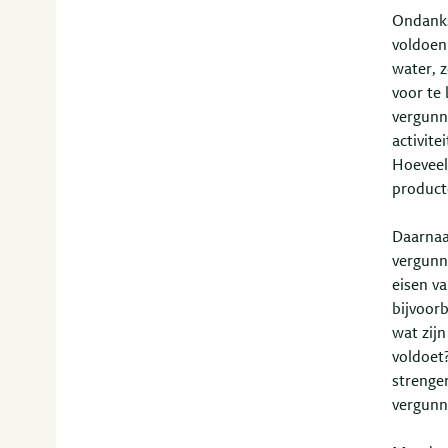
Ondanks
voldoen 
water, 
voor te
vergunn
activite
Hoeveel
producte
Daarnaas
vergunn
eisen v
bijvoor
wat zijn
voldoet
strenge
vergunn