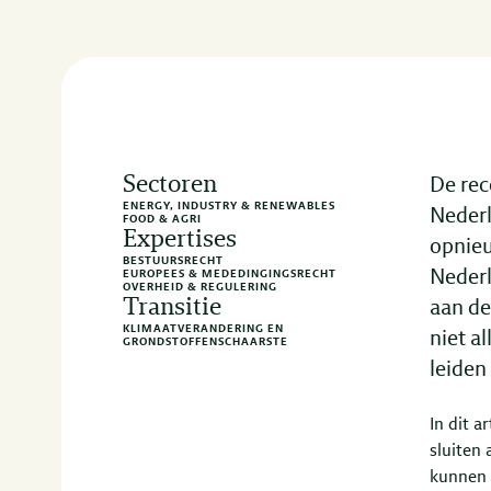
Sectoren
De rec
ENERGY, INDUSTRY & RENEWABLES
Neder
FOOD & AGRI
Expertises
opnieu
BESTUURSRECHT
Nederl
EUROPEES & MEDEDINGINGSRECHT
OVERHEID & REGULERING
Transitie
aan de
KLIMAATVERANDERING EN
niet a
GRONDSTOFFENSCHAARSTE
leiden
In dit a
sluiten
kunnen 