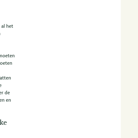
 al het
n
 moeten
moeten
atten
e
er de
en en
jke