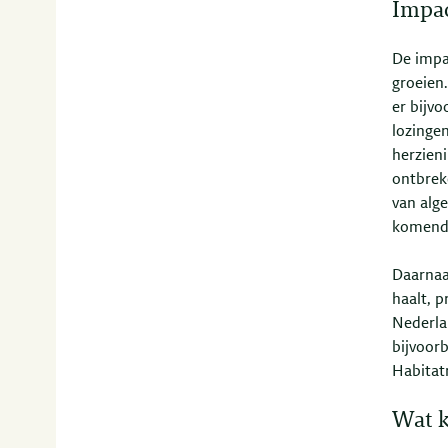
Impac
De impa
groeien
er bijv
lozinge
herzieni
ontbrek
van alg
komende
Daarnaa
haalt, 
Nederla
bijvoor
Habitatr
Wat k