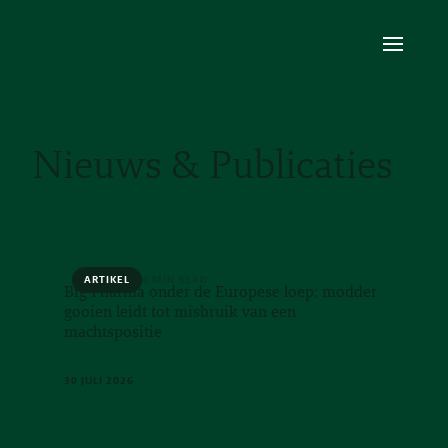
Nieuws & Publicaties
ARTIKEL
6 MIN READ
Big Pharma onder de Europese loep: modder
gooien leidt tot misbruik van een
machtspositie
30 JULI 2026