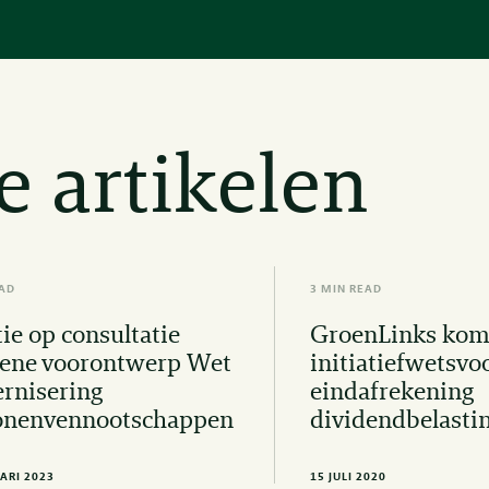
e artikelen
EAD
3 MIN READ
ie op consultatie
GroenLinks kom
iene voorontwerp Wet
initiatiefwetsvo
rnisering
eindafrekening
onenvennootschappen
dividendbelasti
ARI 2023
15 JULI 2020