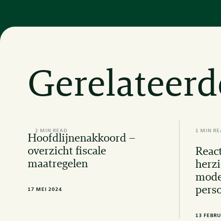
Gerelateerd
2 MIN READ
1 MIN R
Hoofdlijnenakkoord –
overzicht fiscale
React
maatregelen
herz
mode
pers
17 MEI 2024
13 FEBRU