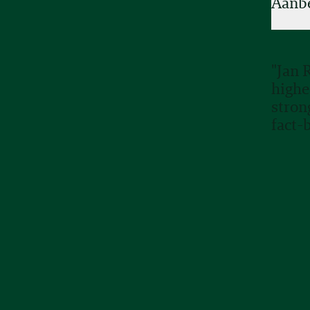
Aanb
"Jan 
highe
stron
fact-