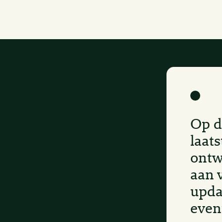
Op d
laats
ontw
aan 
upda
even