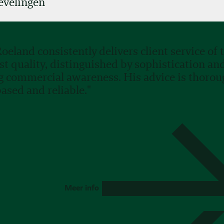
evelingen
Roeland consistently delivers client service of 
st quality, distinguished by sophistication an
g commercial awareness. His advice is thorou
based and reliable."
Meer info