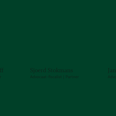
ff
Sjoerd Stokmans
Ja
r
Advocaat-fiscalist | Partner
Advo