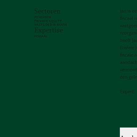
Sectoren
Jan is e
PENSIOEN
fiscaal 
PRIVATE EQUITY
VASTGOED & BOUW
vastgoed
Expertise
reorgani
FISCAAL
heeft Ja
(civiele
fiscale
aandach
vennoot
één geïn
Expert.