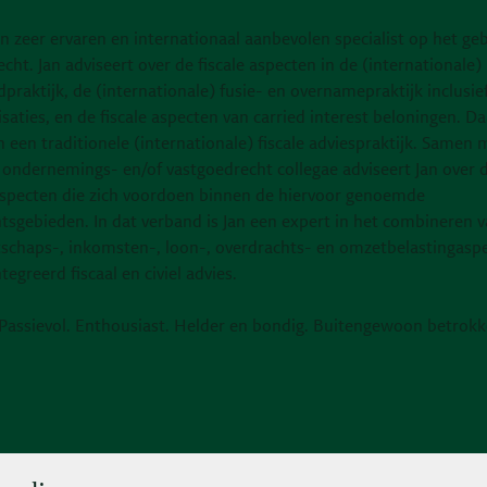
en zeer ervaren en internationaal aanbevolen specialist op het ge
recht. Jan adviseert over de fiscale aspecten in de (internationale)
praktijk, de (internationale) fusie- en overnamepraktijk inclusie
saties, en de fiscale aspecten van carried interest beloningen. D
n een traditionele (internationale) fiscale adviespraktijk. Samen m
) ondernemings- en/of vastgoedrecht collegae adviseert Jan over 
 aspecten die zich voordoen binnen de hiervoor genoemde
tsgebieden. In dat verband is Jan een expert in het combineren 
schaps-, inkomsten-, loon-, overdrachts- en omzetbelastingaspe
tegreerd fiscaal en civiel advies.
 Passievol. Enthousiast. Helder en bondig. Buitengewoon betrokk