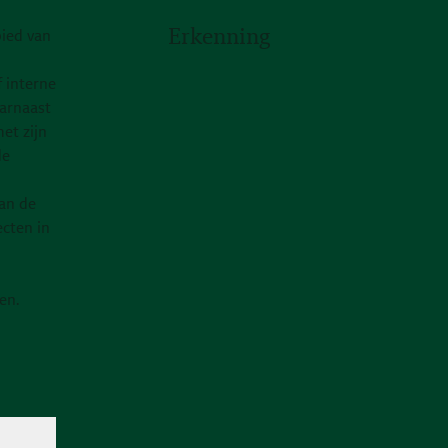
Erkenning
bied van
f interne
aarnaast
et zijn
de
van de
cten in
en.