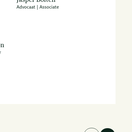
Jasper Boiten
Advocaat | Associate
on
r