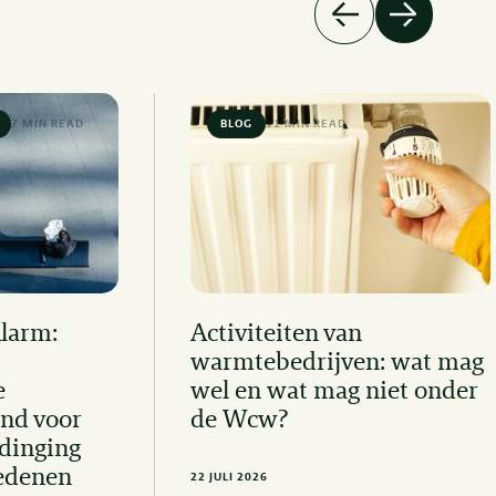
7 MIN READ
BLOG
11 MIN READ
Activiteiten van
Alarm:
warmtebedrijven: wat mag
wel en wat mag niet onder
e
de Wcw?
nd voor
dinging
edenen
22 JULI 2026