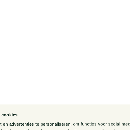
 bij
Contact
ties
Pieter van Doorne
Fonds
Diversiteit, Inclusie en
ns
Gelijkwaardigheid bij
Van Doorne
Internationaal
Gedragscode
 cookies
Legal Tech
en advertenties te personaliseren, om functies voor social med