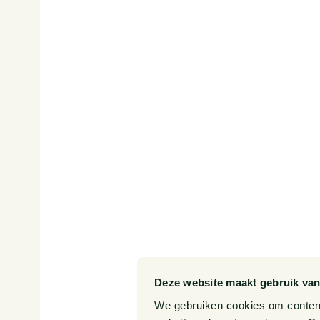
Onze diensten
Werken
SITEMAP
Onze sectoren
Publica
Onze expertises
Events
Onze mensen
Over o
Deze website maakt gebruik van
We gebruiken cookies om content 