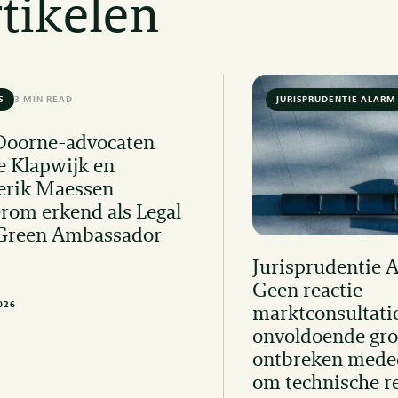
tikelen
S
3 MIN READ
JURISPRUDENTIE ALARM
Doorne-advocaten
e Klapwijk en
erik Maessen
rom erkend als Legal
Green Ambassador
Jurisprudentie 
Geen reactie
2026
marktconsultati
onvoldoende gro
ontbreken mede
om technische r