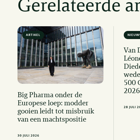
Gerelateerde ar
ARTIKEL
6 MIN READ
NIEUW
Van 
Léon
Died
wede
500 
2026
Big Pharma onder de
Europese loep: modder
28 JULI 
gooien leidt tot misbruik
van een machtspositie
30 JULI 2026