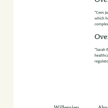
Ove
“Cees J
which he
complex
Ove
“Sarah B
healthca
regulato