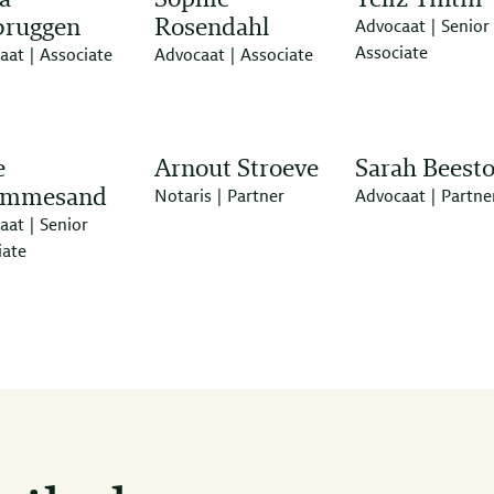
a
Sophie
Yeliz Tintin
bruggen
Rosendahl
Advocaat | Senior
Associate
aat | Associate
Advocaat | Associate
e
Arnout Stroeve
Sarah Beest
rmmesand
Notaris | Partner
Advocaat | Partne
aat | Senior
iate