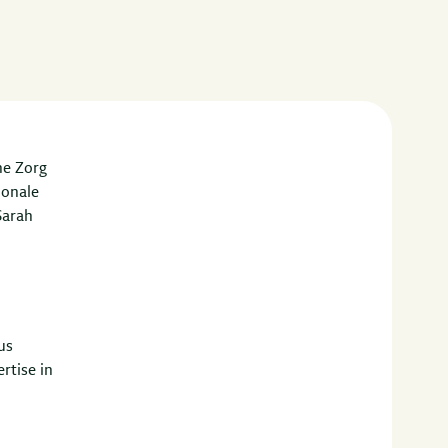
ne Zorg
ionale
Sarah
us
rtise in