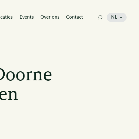
icaties
Events
Over ons
Contact
NL
Doorne
ten