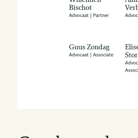
Willemien
Alm
Bischot
Ver
Advocaat | Partner
Advoc
Guus Zondag
Elis
Sto
Advocaat | Associate
Advoc
Assoc