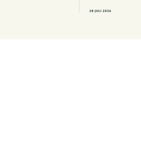
28 JULI 2026
Op d
laats
ontw
aan 
upda