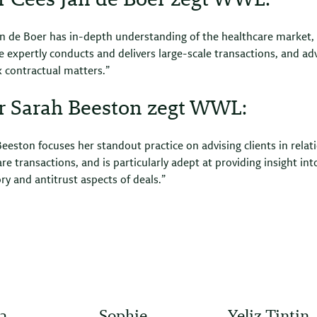
r Cees Jan de Boer zegt WWL:
an de Boer has in-depth understanding of the healthcare market,
 expertly conducts and delivers large-scale transactions, and ad
 contractual matters.”
r Sarah Beeston zegt WWL:
eeston focuses her standout practice on advising clients in relat
re transactions, and is particularly adept at providing insight int
ry and antitrust aspects of deals.”