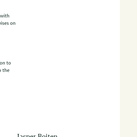
 with
vises on
ion to
o the