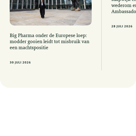
wederom er
Ambassado
28 JULI 2026
Big Pharma onder de Europese loep:
modder gooien leidt tot misbruik van
een machtspositie
30 JULI 2026
Op de hoogte blijven van de laatste