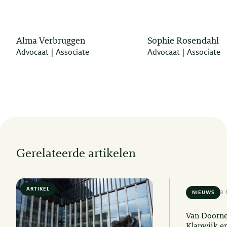
Alma Verbruggen
Sophie Rosendahl
Advocaat | Associate
Advocaat | Associate
Gerelateerde artikelen
ARTIKEL
6 MIN READ
NIEUWS
3 
Van Doorne
Klapwijk e