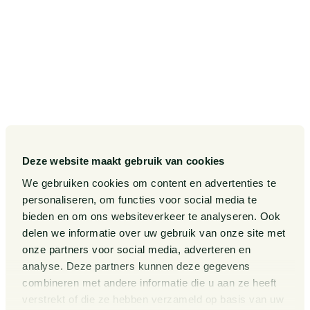
Onze sectoren
Pieter van Doorne Fonds
Onze expertises
Diversiteit, Inclusie en
Gelijkwaardigheid bij Van
Doorne
Onze mensen
Internationaal
Werken bij
Gedragscode
Publicaties
Legal Tech
Events
Deze website maakt gebruik van cookies
Van Doorne x AI
Over ons
We gebruiken cookies om content en advertenties te
personaliseren, om functies voor social media te
Zaken
bieden en om ons websiteverkeer te analyseren. Ook
Kennissessies
delen we informatie over uw gebruik van onze site met
onze partners voor social media, adverteren en
analyse. Deze partners kunnen deze gegevens
Algemene Voorwaarden
Rechtsgebiedenregister
combineren met andere informatie die u aan ze heeft
verstrekt of die ze hebben verzameld op basis van uw
Privacy Statement
Cookieverklaring