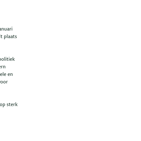
anuari
t plaats
olitiek
ern
ele en
voor
op sterk