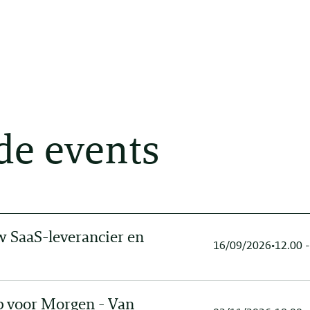
de events
w SaaS-leverancier en
16/09/2026
•
12.00 -
ap voor Morgen - Van