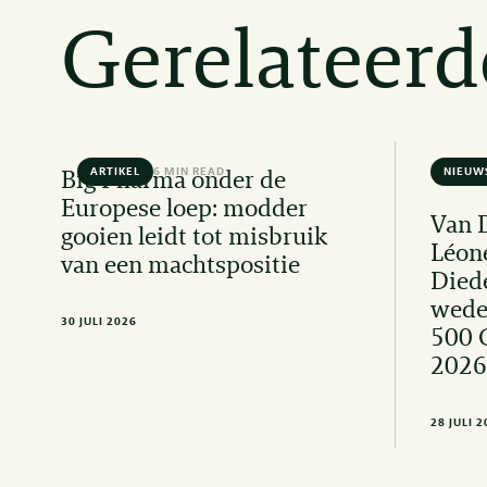
Gerelateerd
ARTIKEL
6 MIN READ
NIEUW
Big Pharma onder de
Europese loep: modder
Van 
gooien leidt tot misbruik
Léon
van een machtspositie
Died
wede
30 JULI 2026
500 
2026
28 JULI 