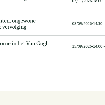
03/11/2026
•
18.00 -
chten, ongewone
08/09/2026
•
14.30 -
e vervolging
orne in het Van Gogh
15/09/2026
•
14.00 -