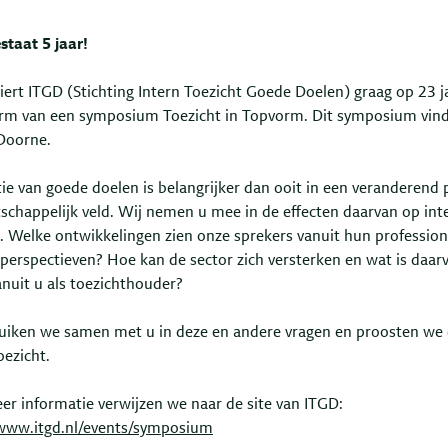
staat 5 jaar!
iert ITGD (Stichting Intern Toezicht Goede Doelen) graag op 23 j
orm van een symposium Toezicht in Topvorm. Dit symposium vind
 Doorne.
ie van goede doelen is belangrijker dan ooit in een veranderend p
schappelijk veld. Wij nemen u mee in de effecten daarvan op int
t. Welke ontwikkelingen zien onze sprekers vanuit hun profession
 perspectieven? Hoe kan de sector zich versterken en wat is daar
anuit u als toezichthouder?
uiken we samen met u in deze en andere vragen en proosten we 
oezicht.
er informatie verwijzen we naar de site van ITGD:
/www.itgd.nl/events/symposium