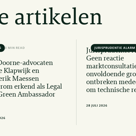
e artikelen
S
3 MIN READ
JURISPRUDENTIE ALARM
Jurisprudentie 
Geen reactie
Doorne-advocaten
marktconsultati
e Klapwijk en
onvoldoende gro
erik Maessen
ontbreken mede
rom erkend als Legal
om technische r
Green Ambassador
28 JULI 2026
2026