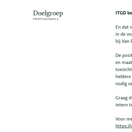
Doelgroep
ITGD be
PROFESSIONALS
En dat v
in de v
bij Van
De posit
en maat
toezich
heldere
nodig v
Graag d
intern t
Voor me
https:/