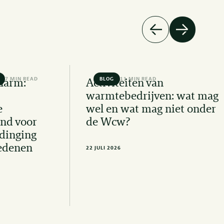
7 MIN READ
BLOG
11 MIN READ
Alarm:
Activiteiten van
warmtebedrijven: wat mag
e
wel en wat mag niet onder
nd voor
de Wcw?
dinging
edenen
22 JULI 2026