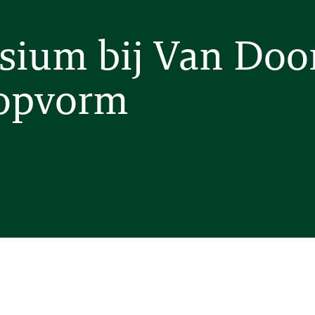
ium bij Van Door
topvorm