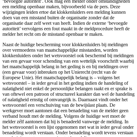
‘bevoegde autoriteit’. Ook mag een melder onder omstandigheden
een melding openbaar maken, bijvoorbeeld via de pers. Deze
wijzigingen leiden ertoe dat klokkenluiders een melding kunnen
doen van een misstand buiten de organisatie zonder dat de
organisatie daar zelf weet van heeft. Indien de externe ‘bevoegde
autoriteit’ vervolgens een fout maakt in de meldprocedure heeft de
melder het recht om de misstand openbaar te maken.
Naast de huidige bescherming voor klokkenluiders bij meldingen
over vermoedens van maatschappelijke misstanden, worden
klokkenluiders onder het wetsvoorstel ook beschermd bij meldingen
van een gevaar voor schending van een wettelijk voorschrift waarbij
het maatschappelijk belang in het geding is en bij meldingen over
(een gevaar voor) inbreuken op het Unierecht (recht van de
Europese Unie). Het maatschappelijk belang is – volgens het
wetsvoorstel – in ieder geval in het geding indien de handeling of
nalatigheid niet enkel de persoonlijke belangen raakt en er sprake is
van oftewel een patroon of structureel karakter dan wel de handeling
of nalatigheid ernstig of omvangrijk is. Daarnaast vindt onder het
wetsvoorstel een verschuiving van de bewijslast plaats. De
werkgever moet aantonen dat een benadeling van de melder geen
verband houdt met de melding. Volgens de huidige wet moet de
melder zélf aantonen dat hij is benadeeld vanwege de melding. In
het wetsvoorstel is een lijst opgenomen met wat in ieder geval onder
benadeling wordt verstaan. Onder benadeling wordt tevens verstaan