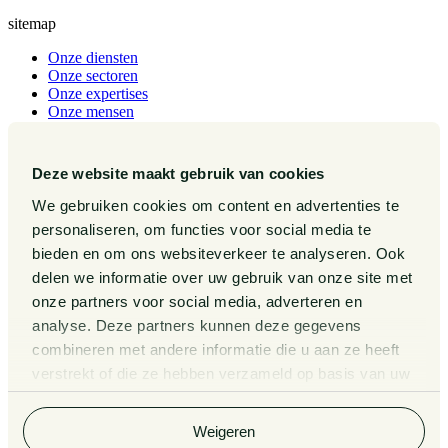
sitemap
Onze diensten
Onze sectoren
Onze expertises
Onze mensen
Werken bij
Publicaties
Events
Deze website maakt gebruik van cookies
Over ons
We gebruiken cookies om content en advertenties te
Contact
personaliseren, om functies voor social media te
Pieter van Doorne Fonds
bieden en om ons websiteverkeer te analyseren. Ook
Diversiteit, Inclusie en Gelijkwaardigheid bij Van Doorne
Internationaal
delen we informatie over uw gebruik van onze site met
Gedragscode
onze partners voor social media, adverteren en
Legal Tech
analyse. Deze partners kunnen deze gegevens
Van Doorne x AI
Zaken
combineren met andere informatie die u aan ze heeft
Kennissessies
verstrekt of die ze hebben verzameld op basis van uw
Algemene Voorwaarden
gebruik van hun services. Bekijk
hier
de volledige
Privacy Statement
cookieverklaring van Van Doorne.
Klachtenregeling
Weigeren