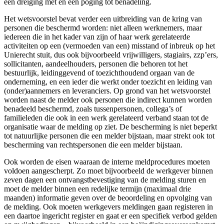
een dreiging met en een poging tot benadeling.
Het wetsvoorstel bevat verder een uitbreiding van de kring van
personen die beschermd worden: niet alleen werknemers, maar
iedereen die in het kader van zijn of haar werk gerelateerde
activiteiten op een (vermoeden van een) misstand of inbreuk op het
Unierecht stuit, dus ook bijvoorbeeld vrijwilligers, stagiairs, zzp’ers,
sollicitanten, aandeelhouders, personen die behoren tot het
bestuurlijk, leidinggevend of toezichthoudend orgaan van de
onderneming, en een ieder die werkt onder toezicht en leiding van
(onder)aannemers en leveranciers. Op grond van het wetsvoorstel
worden naast de melder ook personen die indirect kunnen worden
benadeeld beschermd, zoals tussenpersonen, collega’s of
familieleden die ook in een werk gerelateerd verband staan tot de
organisatie waar de melding op ziet. De bescherming is niet beperkt
tot natuurlijke personen die een melder bijstaan, maar strekt ook tot
bescherming van rechtspersonen die een melder bijstaan.
Ook worden de eisen waaraan de interne meldprocedures moeten
voldoen aangescherpt. Zo moet bijvoorbeeld de werkgever binnen
zeven dagen een ontvangstbevestiging van de melding sturen en
moet de melder binnen een redelijke termijn (maximaal drie
maanden) informatie geven over de beoordeling en opvolging van
de melding. Ook moeten werkgevers meldingen gaan registeren in
een daartoe ingericht register en gaat er een specifiek verbod gelden