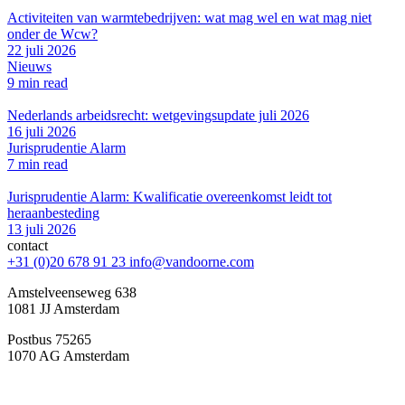
Activiteiten van warmtebedrijven: wat mag wel en wat mag niet
onder de Wcw?
22 juli 2026
Nieuws
9 min read
Nederlands arbeidsrecht: wetgevingsupdate juli 2026
16 juli 2026
Jurisprudentie Alarm
7 min read
Jurisprudentie Alarm: Kwalificatie overeenkomst leidt tot
heraanbesteding
13 juli 2026
contact
+31 (0)20 678 91 23
info@vandoorne.com
Amstelveenseweg 638
1081 JJ Amsterdam
Postbus 75265
1070 AG Amsterdam