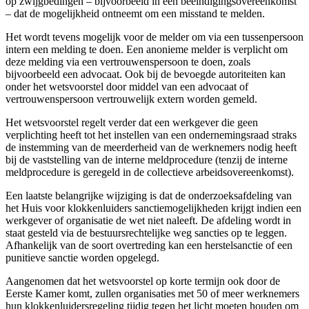
op zwijgbedingen – bijvoorbeeld in een beëindigingsovereenkomst
– dat de mogelijkheid ontneemt om een misstand te melden.
Het wordt tevens mogelijk voor de melder om via een tussenpersoon
intern een melding te doen. Een anonieme melder is verplicht om
deze melding via een vertrouwenspersoon te doen, zoals
bijvoorbeeld een advocaat. Ook bij de bevoegde autoriteiten kan
onder het wetsvoorstel door middel van een advocaat of
vertrouwenspersoon vertrouwelijk extern worden gemeld.
Het wetsvoorstel regelt verder dat een werkgever die geen
verplichting heeft tot het instellen van een ondernemingsraad straks
de instemming van de meerderheid van de werknemers nodig heeft
bij de vaststelling van de interne meldprocedure (tenzij de interne
meldprocedure is geregeld in de collectieve arbeidsovereenkomst).
Een laatste belangrijke wijziging is dat de onderzoeksafdeling van
het Huis voor klokkenluiders sanctiemogelijkheden krijgt indien een
werkgever of organisatie de wet niet naleeft. De afdeling wordt in
staat gesteld via de bestuursrechtelijke weg sancties op te leggen.
Afhankelijk van de soort overtreding kan een herstelsanctie of een
punitieve sanctie worden opgelegd.
Aangenomen dat het wetsvoorstel op korte termijn ook door de
Eerste Kamer komt, zullen organisaties met 50 of meer werknemers
hun klokkenluidersregeling tijdig tegen het licht moeten houden om