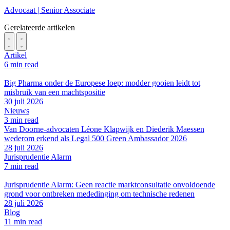
Advocaat | Senior Associate
Gerelateerde artikelen
Artikel
6 min read
Big Pharma onder de Europese loep: modder gooien leidt tot
misbruik van een machtspositie
30 juli 2026
Nieuws
3 min read
Van Doorne-advocaten Léone Klapwijk en Diederik Maessen
wederom erkend als Legal 500 Green Ambassador 2026
28 juli 2026
Jurisprudentie Alarm
7 min read
Jurisprudentie Alarm: Geen reactie marktconsultatie onvoldoende
grond voor ontbreken mededinging om technische redenen
28 juli 2026
Blog
11 min read