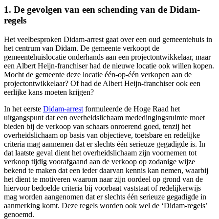
1. De gevolgen van een schending van de Didam-
regels
Het veelbesproken Didam-arrest gaat over een oud gemeentehuis in
het centrum van Didam. De gemeente verkoopt de
gemeentehuislocatie onderhands aan een projectontwikkelaar, maar
een Albert Heijn-franchiser had de nieuwe locatie ook willen kopen.
Mocht de gemeente deze locatie één-op-één verkopen aan de
projectontwikkelaar? Of had de Albert Heijn-franchiser ook een
eerlijke kans moeten krijgen?
In het eerste
Didam-arrest
formuleerde de Hoge Raad het
uitgangspunt dat een overheidslichaam mededingingsruimte moet
bieden bij de verkoop van schaars onroerend goed, tenzij het
overheidslichaam op basis van objectieve, toetsbare en redelijke
criteria mag aannemen dat er slechts één serieuze gegadigde is. In
dat laatste geval dient het overheidslichaam zijn voornemen tot
verkoop tijdig voorafgaand aan de verkoop op zodanige wijze
bekend te maken dat een ieder daarvan kennis kan nemen, waarbij
het dient te motiveren waarom naar zijn oordeel op grond van de
hiervoor bedoelde criteria bij voorbaat vaststaat of redelijkerwijs
mag worden aangenomen dat er slechts één serieuze gegadigde in
aanmerking komt. Deze regels worden ook wel de ‘Didam-regels’
genoemd.