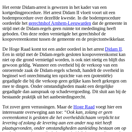
Het eerste Didam-arrest is gewezen in het kader van een
kortgedingprocedure. Het arrest Didam II vloeit voort uit een
bodemprocedure over dezelfde kwestie. In die bodemprocedure
oordeelde het
gerechtshof Arnhem-Leeuwarden
dat de gemeente in
strijd met de Didam-regels geen ruimte tot mededinging heeft
geboden. Om deze reden vernietigde het gerechtshof de
koopovereenkomst tussen de gemeente en de projectontwikkelaar.
De Hoge Raad komt tot een ander oordeel in het arrest
Didam II
.
Een in strijd met de Didam-regels gesloten koopovereenkomst kan
niet op die grond vernietigd worden, is ook niet nietig en blijft dus
gewoon geldig. Wanneer een overheid bij de verkoop van een
onroerende zaak de Didam-regels schendt, handelt de overheid in
beginsel wel onrechtmatig ten opzichte van een (potentiële)
gegadigde die bij die verkoop geen gelijke kans heeft gekregen om
mee te dingen. Onder omstandigheden maakt een dergelijke
gegadigde dan aanspraak op schadevergoeding. Dit sluit aan bij de
bestaande praktijk uit het aanbestedingsrecht.
Tot zover geen verrassingen. Maar de
Hoge Raad
voegt hier een
interessante overweging aan toe:
“Ook kan, zolang er geen
overeenkomst is gesloten die het overheidslichaam verplicht tot
levering of zolang de levering aan een ander nog niet heeft
plaatsgevonden, onder omstandigheden aanleiding bestaan om op