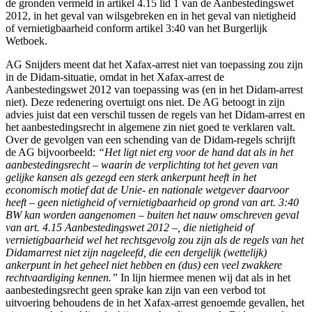
de gronden vermeld in artikel 4.15 lid 1 van de Aanbestedingswet
2012, in het geval van wilsgebreken en in het geval van nietigheid
of vernietigbaarheid conform artikel 3:40 van het Burgerlijk
Wetboek.
AG Snijders meent dat het Xafax-arrest niet van toepassing zou zijn
in de Didam-situatie, omdat in het Xafax-arrest de
Aanbestedingswet 2012 van toepassing was (en in het Didam-arrest
niet). Deze redenering overtuigt ons niet. De AG betoogt in zijn
advies juist dat een verschil tussen de regels van het Didam-arrest en
het aanbestedingsrecht in algemene zin niet goed te verklaren valt.
Over de gevolgen van een schending van de Didam-regels schrijft
de AG bijvoorbeeld:
“Het ligt niet erg voor de hand dat als in het
aanbestedingsrecht – waarin de verplichting tot het geven van
gelijke kansen als gezegd een sterk ankerpunt heeft in het
economisch motief dat de Unie- en nationale wetgever daarvoor
heeft – geen nietigheid of vernietigbaarheid op grond van art. 3:40
BW kan worden aangenomen – buiten het nauw omschreven geval
van art. 4.15 Aanbestedingswet 2012 –, die nietigheid of
vernietigbaarheid wel het rechtsgevolg zou zijn als de regels van het
Didamarrest niet zijn nageleefd, die een dergelijk (wettelijk)
ankerpunt in het geheel niet hebben en (dus) een veel zwakkere
rechtvaardiging kennen.”
In lijn hiermee menen wij dat als in het
aanbestedingsrecht geen sprake kan zijn van een verbod tot
uitvoering behoudens de in het Xafax-arrest genoemde gevallen, het