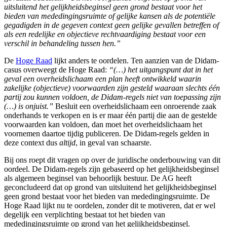
uitsluitend het gelijkheidsbeginsel geen grond bestaat voor het
bieden van mededingingsruimte of gelijke kansen als de potentiële
gegadigden in de gegeven context geen gelijke gevallen betreffen of
als een redelijke en objectieve rechtvaardiging bestaat voor een
verschil in behandeling tussen hen.”
De
Hoge Raad
lijkt anders te oordelen. Ten aanzien van de Didam-
casus overweegt de Hoge Raad:
“(…) het uitgangspunt dat in het
geval een overheidslichaam een plan heeft ontwikkeld waarin
zakelijke (objectieve) voorwaarden zijn gesteld waaraan slechts één
partij zou kunnen voldoen, de Didam-regels niet van toepassing zijn
(…) is onjuist.”
Besluit een overheidslichaam een onroerende zaak
onderhands te verkopen en is er maar één partij die aan de gestelde
voorwaarden kan voldoen, dan moet het overheidslichaam het
voornemen daartoe tijdig publiceren. De Didam-regels gelden in
deze context dus
altijd
, in geval van schaarste.
Bij ons roept dit vragen op over de juridische onderbouwing van dit
oordeel. De Didam-regels zijn gebaseerd op het gelijkheidsbeginsel
als algemeen beginsel van behoorlijk bestuur. De AG heeft
geconcludeerd dat op grond van uitsluitend het gelijkheidsbeginsel
geen grond bestaat voor het bieden van mededingingsruimte. De
Hoge Raad lijkt nu te oordelen, zonder dit te motiveren, dat er wel
degelijk een verplichting bestaat tot het bieden van
mededingingsruimte op grond van het gelijkheidsbeginsel.