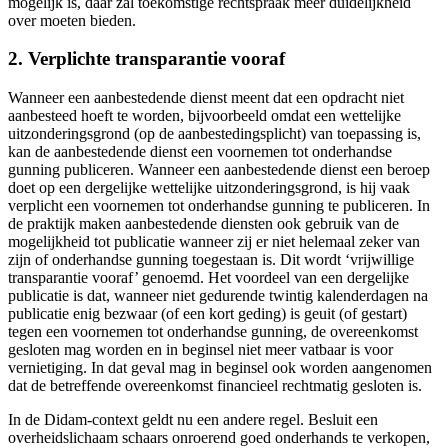
mogelijk is, daar zal toekomstige rechtspraak meer duidelijkheid
over moeten bieden.
2. Verplichte transparantie vooraf
Wanneer een aanbestedende dienst meent dat een opdracht niet
aanbesteed hoeft te worden, bijvoorbeeld omdat een wettelijke
uitzonderingsgrond (op de aanbestedingsplicht) van toepassing is,
kan de aanbestedende dienst een voornemen tot onderhandse
gunning publiceren. Wanneer een aanbestedende dienst een beroep
doet op een dergelijke wettelijke uitzonderingsgrond, is hij vaak
verplicht een voornemen tot onderhandse gunning te publiceren. In
de praktijk maken aanbestedende diensten ook gebruik van de
mogelijkheid tot publicatie wanneer zij er niet helemaal zeker van
zijn of onderhandse gunning toegestaan is. Dit wordt ‘vrijwillige
transparantie vooraf’ genoemd. Het voordeel van een dergelijke
publicatie is dat, wanneer niet gedurende twintig kalenderdagen na
publicatie enig bezwaar (of een kort geding) is geuit (of gestart)
tegen een voornemen tot onderhandse gunning, de overeenkomst
gesloten mag worden en in beginsel niet meer vatbaar is voor
vernietiging. In dat geval mag in beginsel ook worden aangenomen
dat de betreffende overeenkomst financieel rechtmatig gesloten is.
In de Didam-context geldt nu een andere regel. Besluit een
overheidslichaam schaars onroerend goed onderhands te verkopen,