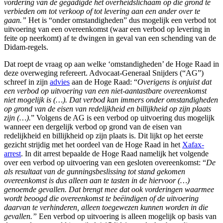
vordering van de gegadigde het overheidslichaam op die grond te
verbieden om tot verkoop of tot levering aan een ander over te
gaan.”
Het is “onder omstandigheden” dus mogelijk een verbod tot
uitvoering van een overeenkomst (waar een verbod op levering in
feite op neerkomt) af te dwingen in geval van een schending van de
Didam-regels.
Dat roept de vraag op aan welke ‘omstandigheden’ de Hoge Raad in
deze overweging refereert. Advocaat-Generaal Snijders (“AG”)
schreef in zijn
advies
aan de Hoge Raad: “
Overigens is onjuist dat
een verbod op uitvoering van een niet-aantastbare overeenkomst
niet mogelijk is (…). Dat verbod kan immers onder omstandigheden
op grond van de eisen van redelijkheid en billijkheid op zijn plaats
zijn (…).
” Volgens de AG is een verbod op uitvoering dus mogelijk
wanneer een dergelijk verbod op grond van de eisen van
redelijkheid en billijkheid op zijn plaats is. Dit lijkt op het eerste
gezicht strijdig met het oordeel van de Hoge Raad in het
Xafax-
arrest
. In dit arrest bepaalde de Hoge Raad namelijk het volgende
over een verbod op uitvoering van een gesloten overeenkomst: “
De
als resultaat van de gunningsbeslissing tot stand gekomen
overeenkomst is dus alleen aan te tasten in de hiervoor (…)
genoemde gevallen. Dat brengt mee dat ook vorderingen waarmee
wordt beoogd die overeenkomst te beëindigen of de uitvoering
daarvan te verhinderen, alleen toegewezen kunnen worden in die
gevallen.”
Een verbod op uitvoering is alleen mogelijk op basis van