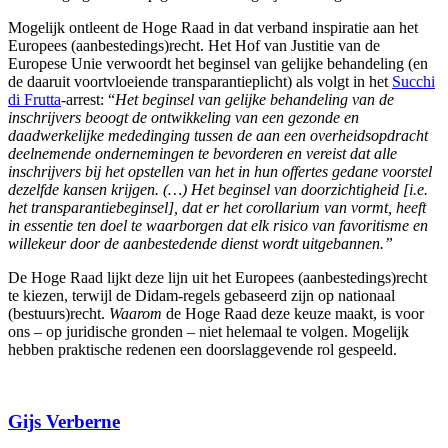
Mogelijk ontleent de Hoge Raad in dat verband inspiratie aan het
Europees (aanbestedings)recht. Het Hof van Justitie van de
Europese Unie verwoordt het beginsel van gelijke behandeling (en
de daaruit voortvloeiende transparantieplicht) als volgt in het
Succhi
di Frutta
-arrest: “
Het beginsel van gelijke behandeling van de
inschrijvers beoogt de ontwikkeling van een gezonde en
daadwerkelijke mededinging tussen de aan een overheidsopdracht
deelnemende ondernemingen te bevorderen en vereist dat alle
inschrijvers bij het opstellen van het in hun offertes gedane voorstel
dezelfde kansen krijgen. (…) Het beginsel van doorzichtigheid [i.e.
het transparantiebeginsel], dat er het corollarium van vormt, heeft
in essentie ten doel te waarborgen dat elk risico van favoritisme en
willekeur door de aanbestedende dienst wordt uitgebannen.”
De Hoge Raad lijkt deze lijn uit het Europees (aanbestedings)recht
te kiezen, terwijl de Didam-regels gebaseerd zijn op nationaal
(bestuurs)recht.
Waarom
de Hoge Raad deze keuze maakt, is voor
ons – op juridische gronden – niet helemaal te volgen. Mogelijk
hebben praktische redenen een doorslaggevende rol gespeeld.
Gijs Verberne