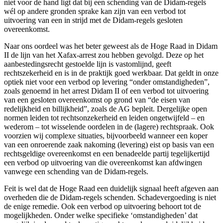
niet voor de hand ligt dat bij een schending van de Didam-regels
wél op andere gronden sprake kan zijn van een verbod tot
uitvoering van een in strijd met de Didam-regels gesloten
overeenkomst.
Naar ons oordeel was het beter geweest als de Hoge Raad in Didam
II de lijn van het Xafax-arrest zou hebben gevolgd. Deze op het
aanbestedingsrecht gestoelde lijn is vastomlijnd, geeft
rechtszekerheid en is in de praktijk goed werkbaar. Dat geldt in onze
optiek niet voor een verbod op levering “onder omstandigheden”,
zoals genoemd in het arrest Didam II of een verbod tot uitvoering
van een gesloten overeenkomst op grond van “de eisen van
redelijkheid en billijkheid”, zoals de AG bepleit. Dergelijke open
normen leiden tot rechtsonzekerheid en leiden ongetwijfeld – en
wederom – tot wisselende oordelen in de (lagere) rechtspraak. Ook
voorzien wij complexe situaties, bijvoorbeeld wanneer een koper
van een onroerende zaak nakoming (levering) eist op basis van een
rechtsgeldige overeenkomst en een benadeelde partij tegelijkertijd
een verbod op uitvoering van die overeenkomst kan afdwingen
vanwege een schending van de Didam-regels.
Feit is wel dat de Hoge Raad een duidelijk signaal heeft afgeven aan
overheden die de Didam-regels schenden. Schadevergoeding is niet
de enige remedie. Ook een verbod op uitvoering behoort tot de
mogelijkheden. Onder welke specifieke ‘omstandigheden’ dat