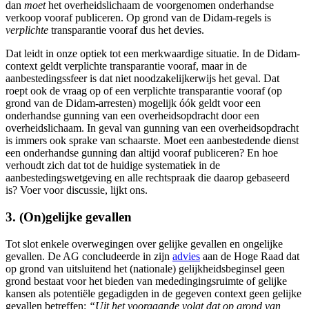
dan
moet
het overheidslichaam de voorgenomen onderhandse
verkoop vooraf publiceren. Op grond van de Didam-regels is
verplichte
transparantie vooraf dus het devies.
Dat leidt in onze optiek tot een merkwaardige situatie. In de Didam-
context geldt verplichte transparantie vooraf, maar in de
aanbestedingssfeer is dat niet noodzakelijkerwijs het geval. Dat
roept ook de vraag op of een verplichte transparantie vooraf (op
grond van de Didam-arresten) mogelijk óók geldt voor een
onderhandse gunning van een overheidsopdracht door een
overheidslichaam. In geval van gunning van een overheidsopdracht
is immers ook sprake van schaarste. Moet een aanbestedende dienst
een onderhandse gunning dan altijd vooraf publiceren? En hoe
verhoudt zich dat tot de huidige systematiek in de
aanbestedingswetgeving en alle rechtspraak die daarop gebaseerd
is? Voer voor discussie, lijkt ons.
3. (On)gelijke gevallen
Tot slot enkele overwegingen over gelijke gevallen en ongelijke
gevallen. De AG concludeerde in zijn
advies
aan de Hoge Raad dat
op grond van uitsluitend het (nationale) gelijkheidsbeginsel geen
grond bestaat voor het bieden van mededingingsruimte of gelijke
kansen als potentiële gegadigden in de gegeven context geen gelijke
gevallen betreffen:
“Uit het voorgaande volgt dat op grond van