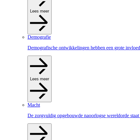
Lees meer
Demografie
Demografische ontwikkelingen hebben een grote invloed 
Lees meer
Macht
De zorgvuldig opgebouwde naoorlogse wereldorde staat 