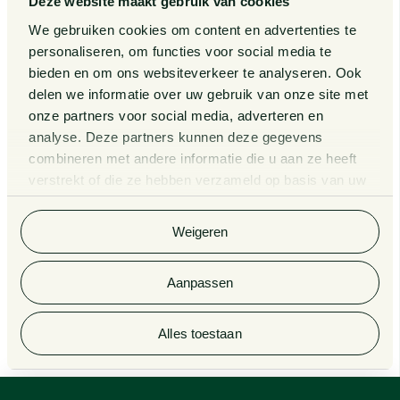
Deze website maakt gebruik van cookies
Van Doorne x AI
Over ons
We gebruiken cookies om content en advertenties te
personaliseren, om functies voor social media te
Zaken
bieden en om ons websiteverkeer te analyseren. Ook
Kennissessies
delen we informatie over uw gebruik van onze site met
onze partners voor social media, adverteren en
analyse. Deze partners kunnen deze gegevens
Algemene Voorwaarden
Rechtsgebiedenregister
combineren met andere informatie die u aan ze heeft
verstrekt of die ze hebben verzameld op basis van uw
Privacy Statement
Cookieverklaring
gebruik van hun services. Bekijk
hier
de volledige
cookieverklaring van Van Doorne.
Klachtenregeling
Informatie derdengelden
Weigeren
advocatuur en notariaat
Aanpassen
© 2026 Van Doorne
Alles toestaan