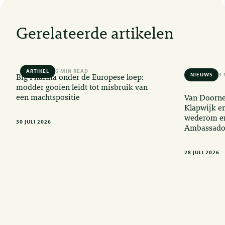
Gerelateerde artikelen
ARTIKEL
6 MIN READ
NIEUWS
3 
Big Pharma onder de Europese loep:
modder gooien leidt tot misbruik van
een machtspositie
Van Doorne
Klapwijk e
wederom er
30 JULI 2026
Ambassado
28 JULI 2026