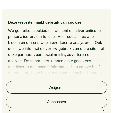
Gedragscode
Publicaties
Legal Tech
Events
Deze website maakt gebruik van cookies
Van Doorne x AI
Over ons
We gebruiken cookies om content en advertenties te
personaliseren, om functies voor social media te
Zaken
bieden en om ons websiteverkeer te analyseren. Ook
Kennissessies
delen we informatie over uw gebruik van onze site met
onze partners voor social media, adverteren en
analyse. Deze partners kunnen deze gegevens
Algemene Voorwaarden
Rechtsgebiedenregister
combineren met andere informatie die u aan ze heeft
verstrekt of die ze hebben verzameld op basis van uw
Privacy Statement
Cookieverklaring
gebruik van hun services. Bekijk
hier
de volledige
cookieverklaring van Van Doorne.
Klachtenregeling
Informatie derdengelden
Weigeren
advocatuur en notariaat
Aanpassen
© 2026 Van Doorne