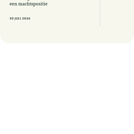
een machtspositie
30 JULI 2026
Op de hoogte blijven van de laatste
juridische ontwikkelingen? Meld u hier
aan voor onze nieuwsbrieven, updates
en uitnodigingen voor events.