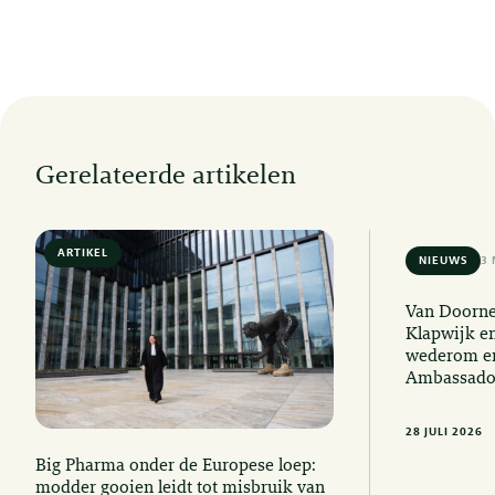
Gerelateerde artikelen
ARTIKEL
6 MIN READ
NIEUWS
3 
Van Doorne
Klapwijk e
wederom er
Ambassado
28 JULI 2026
Big Pharma onder de Europese loep:
modder gooien leidt tot misbruik van