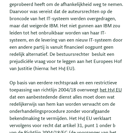
geprobeerd heeft om de afhankelijkheid weg te nemen.
Daarvoor was vereist dat de auteursrechten op de
broncode van het IT-systeem werden overgedragen,
maar dat weigerde IBM. Het niet gunnen aan IBM zou
leiden tot het onbruikbaar worden van haar IT-
systeem, en de levering van een nieuw IT-systeem door
een andere partij is vanuit financieel oogpunt geen
redelijk alternatief. De bestuursrechter besluit een
prejudiciële vraag voor te leggen aan het Europees Hof
van Justitie (hierna: het HvJ EU).
Op basis van eerdere rechtspraak en een restrictieve
toepassing van richtlijn 2004/18 overweegt
het HvJ EU
dat een aanbestedende dienst alles moet doen wat
redelijkerwijs van hem kan worden verwacht om de
onderhandelingsprocedure zonder voorafgaande
bekendmaking te vermijden. Het HvJ EU verklaart
vervolgens voor recht dat artikel 31, punt 1 onder b
van de Richtlijn 2004/18/EG (de voorganger van het