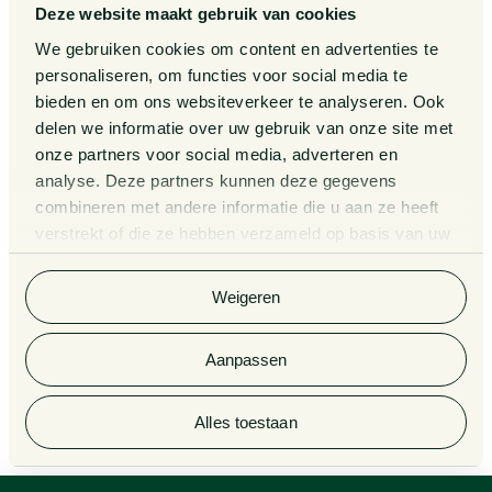
Deze website maakt gebruik van cookies
Van Doorne x AI
Over ons
We gebruiken cookies om content en advertenties te
personaliseren, om functies voor social media te
Zaken
bieden en om ons websiteverkeer te analyseren. Ook
Kennissessies
delen we informatie over uw gebruik van onze site met
onze partners voor social media, adverteren en
analyse. Deze partners kunnen deze gegevens
Algemene Voorwaarden
Rechtsgebiedenregister
combineren met andere informatie die u aan ze heeft
verstrekt of die ze hebben verzameld op basis van uw
Privacy Statement
Cookieverklaring
gebruik van hun services. Bekijk
hier
de volledige
cookieverklaring van Van Doorne.
Klachtenregeling
Informatie derdengelden
Weigeren
advocatuur en notariaat
Aanpassen
© 2026 Van Doorne
Alles toestaan