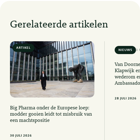
Gerelateerde artikelen
ARTIKEL
6 MIN READ
NIEUWS
3 
Van Doorne
Klapwijk e
wederom er
Ambassado
28 JULI 2026
Big Pharma onder de Europese loep:
modder gooien leidt tot misbruik van
een machtspositie
30 JULI 2026