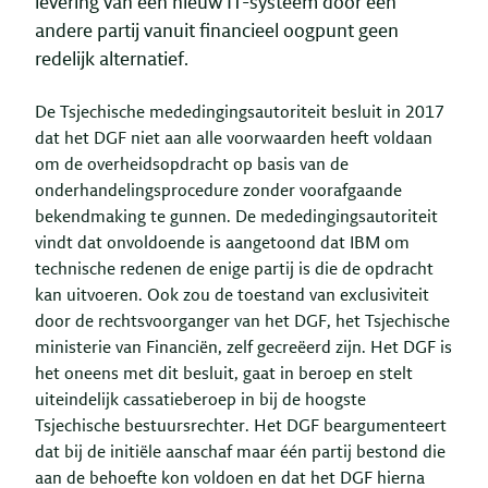
levering van een nieuw IT-systeem door een
andere partij vanuit financieel oogpunt geen
redelijk alternatief.
De Tsjechische mededingingsautoriteit besluit in 2017
dat het DGF niet aan alle voorwaarden heeft voldaan
om de overheidsopdracht op basis van de
onderhandelingsprocedure zonder voorafgaande
bekendmaking te gunnen. De mededingingsautoriteit
vindt dat onvoldoende is aangetoond dat IBM om
technische redenen de enige partij is die de opdracht
kan uitvoeren. Ook zou de toestand van exclusiviteit
door de rechtsvoorganger van het DGF, het Tsjechische
ministerie van Financiën, zelf gecreëerd zijn. Het DGF is
het oneens met dit besluit, gaat in beroep en stelt
uiteindelijk cassatieberoep in bij de hoogste
Tsjechische bestuursrechter. Het DGF beargumenteert
dat bij de initiële aanschaf maar één partij bestond die
aan de behoefte kon voldoen en dat het DGF hierna