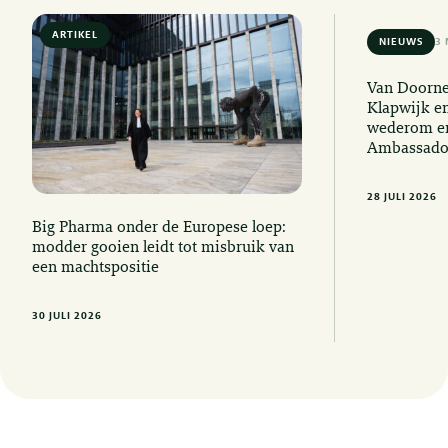
ARTIKEL
6 MIN READ
NIEUWS
3 
Van Doorne
Klapwijk e
wederom er
Ambassado
28 JULI 2026
Big Pharma onder de Europese loep:
modder gooien leidt tot misbruik van
een machtspositie
30 JULI 2026