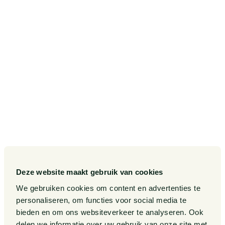
SITEMAP
Onze diensten
Contact
Onze sectoren
Pieter van Doorne Fonds
Onze expertises
Diversiteit, Inclusie en
Gelijkwaardigheid bij Van
Doorne
Onze mensen
Internationaal
Werken bij
Gedragscode
Publicaties
Legal Tech
Events
Deze website maakt gebruik van cookies
Van Doorne x AI
Over ons
We gebruiken cookies om content en advertenties te
personaliseren, om functies voor social media te
Zaken
bieden en om ons websiteverkeer te analyseren. Ook
Kennissessies
delen we informatie over uw gebruik van onze site met