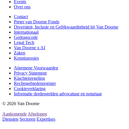
Events
Over ons
Contact
Pieter van Doorne Fonds
Diversiteit, Inclusie en Gelijkwaardigheid bij Van Doorne
Internationaal
Gedragscode
Legal Tech
Van Doorne x AI
Zaken
Kennissessies
Algemene Voorwaarden
Privacy Statement
Klachtenregeling
Rechtsgebiedenregister
Cookieverklaring
Informatie derdengelden advocatuur en notariaat
© 2026 Van Doorne
Aankomende
Afgelopen
Diensten
Sectoren
Expertises