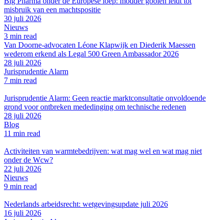
Big Pharma onder de Europese loep: modder gooien leidt tot
misbruik van een machtspositie
30 juli 2026
Nieuws
3 min read
Van Doorne-advocaten Léone Klapwijk en Diederik Maessen
wederom erkend als Legal 500 Green Ambassador 2026
28 juli 2026
Jurisprudentie Alarm
7 min read
Jurisprudentie Alarm: Geen reactie marktconsultatie onvoldoende
grond voor ontbreken mededinging om technische redenen
28 juli 2026
Blog
11 min read
Activiteiten van warmtebedrijven: wat mag wel en wat mag niet
onder de Wcw?
22 juli 2026
Nieuws
9 min read
Nederlands arbeidsrecht: wetgevingsupdate juli 2026
16 juli 2026