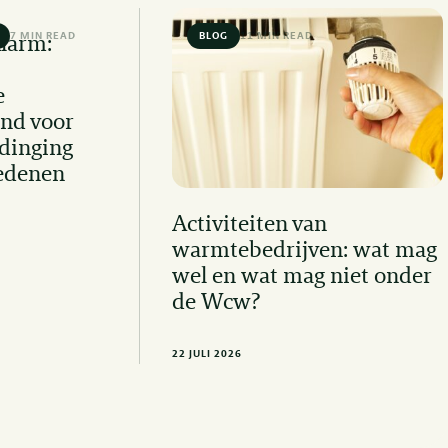
7 MIN READ
BLOG
11 MIN READ
Alarm:
e
nd voor
dinging
edenen
Activiteiten van
warmtebedrijven: wat mag
wel en wat mag niet onder
de Wcw?
22 JULI 2026