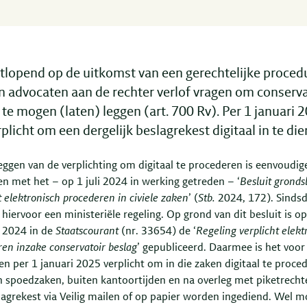
tlopend op de uitkomst van een gerechtelijke proced
 advocaten aan de rechter verlof vragen om conserva
 te mogen (laten) leggen (art. 700 Rv). Per 1 januari 2
rplicht om een dergelijk beslagrekest digitaal in te die
eggen van de verplichting om digitaal te procederen is eenvoudig
n met het – op 1 juli 2024 in werking getreden – ‘
Besluit gronds
t elektronisch procederen in civiele zaken
’ (
Stb.
2024, 172). Sindsd
 hiervoor een ministeriële regeling. Op grond van dit besluit is o
 2024 in de
Staatscourant
(nr. 33654) de ‘
Regeling verplicht elekt
ren
inzake conservatoir beslag
’ gepubliceerd. Daarmee is het voor
n per 1 januari 2025 verplicht om in die zaken digitaal te proce
in spoedzaken, buiten kantoortijden en na overleg met piketrecht
lagrekest via Veilig mailen of op papier worden ingediend. Wel m