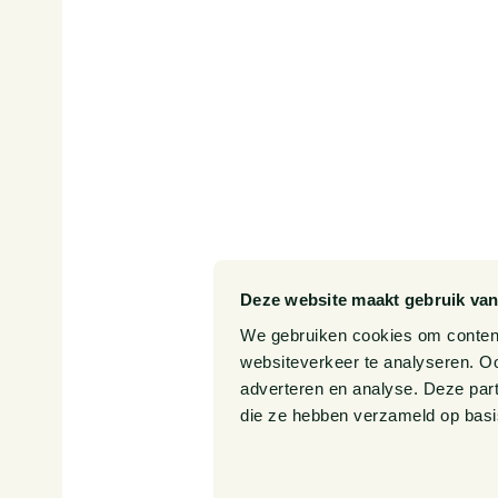
Onze diensten
Werken
SITEMAP
Onze sectoren
Publica
Onze expertises
Events
Onze mensen
Over o
Deze website maakt gebruik van
We gebruiken cookies om content 
websiteverkeer te analyseren. Oo
adverteren en analyse. Deze par
die ze hebben verzameld op basi