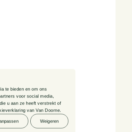
Algemene Voorwaarden
Privacy Statement
Klachtenregeling
Rechtsgebiedenregister
Cookieverklaring
Informatie
derdengelden
advocatuur en notariaat
ia te bieden en om ons
artners voor social media,
e u aan ze heeft verstrekt of
© 2026 Van Doorne
kieverklaring van Van Doorne.
anpassen
Weigeren