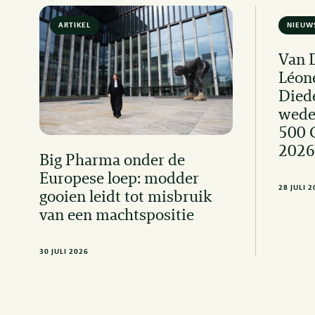
ARTIKEL
6 MIN READ
NIEUW
Van 
Léon
Died
wede
500 
2026
Big Pharma onder de
Europese loep: modder
28 JULI 
gooien leidt tot misbruik
van een machtspositie
30 JULI 2026