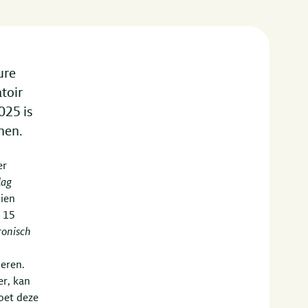
ure
toir
025 is
nen.
er
lag
ien
p 15
ronisch
deren.
er, kan
oet deze