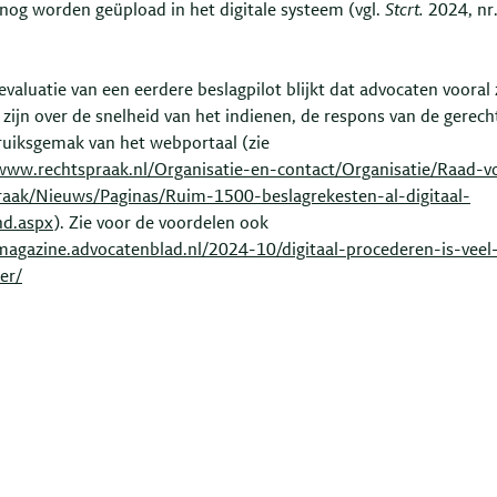
snog worden geüpload in het digitale systeem (vgl.
Stcrt.
2024, nr
evaluatie van een eerdere beslagpilot blijkt dat advocaten vooral 
zijn over de snelheid van het indienen, de respons van de gerech
ruiksgemak van het webportaal (zie
/www.rechtspraak.nl/Organisatie-en-contact/Organisatie/Raad-v
raak/Nieuws/Paginas/Ruim-1500-beslagrekesten-al-digitaal-
nd.aspx
). Zie voor de voordelen ook
/magazine.advocatenblad.nl/2024-10/digitaal-procederen-is-veel
ter/