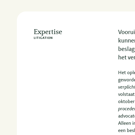
Expertise
Voorui
LITIGATION
kunnen
beslag
het ve
Het opl
geworde
verplich
volstaat
oktober
procede
advocate
Alleen 
een bes