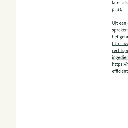
later al
p. 3).
Uit een 
spreken 
het geb
https:/
rechtsp
ingedie
https:/
efficien