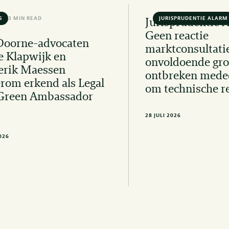
S
3 MIN READ
JURISPRUDENTIE ALARM
Jurisprudentie 
Geen reactie
Doorne-advocaten
marktconsultati
e Klapwijk en
onvoldoende gro
erik Maessen
ontbreken mede
rom erkend als Legal
om technische r
Green Ambassador
28 JULI 2026
2026