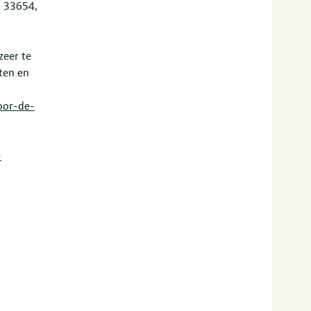
. 33654,
zeer te
ten en
oor-de-
-