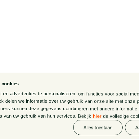
 bij
Contact
ties
Pieter van Doorne
Fonds
Diversiteit, Inclusie en
ns
Gelijkwaardigheid bij
Van Doorne
Internationaal
Gedragscode
 cookies
Legal Tech
en advertenties te personaliseren, om functies voor social med
k delen we informatie over uw gebruik van onze site met onze p
Van Doorne x AI
tners kunnen deze gegevens combineren met andere informatie di
s van uw gebruik van hun services. Bekijk
hier
de volledige coo
Zaken
Alles toestaan
A
Kennissessies