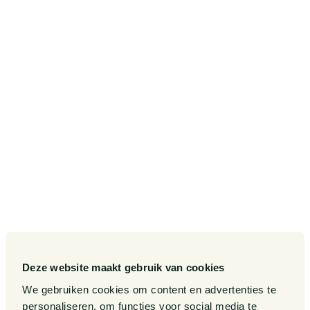
SITEMAP
Onze diensten
Contact
Onze sectoren
Pieter van Doorne Fonds
Onze expertises
Diversiteit, Inclusie en
Gelijkwaardigheid bij Van
Doorne
Onze mensen
Internationaal
Werken bij
Gedragscode
Publicaties
Legal Tech
Events
Deze website maakt gebruik van cookies
Van Doorne x AI
Over ons
We gebruiken cookies om content en advertenties te
personaliseren, om functies voor social media te
Zaken