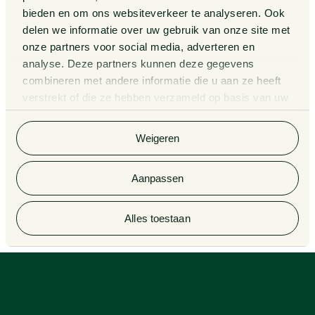
bieden en om ons websiteverkeer te analyseren. Ook
Kennissessies
delen we informatie over uw gebruik van onze site met
onze partners voor social media, adverteren en
analyse. Deze partners kunnen deze gegevens
Algemene Voorwaarden
Rechtsgebiedenregister
combineren met andere informatie die u aan ze heeft
verstrekt of die ze hebben verzameld op basis van uw
Privacy Statement
Cookieverklaring
gebruik van hun services. Bekijk
hier
de volledige
cookieverklaring van Van Doorne.
Klachtenregeling
Informatie derdengelden
Weigeren
advocatuur en notariaat
Aanpassen
© 2026 Van Doorne
Alles toestaan