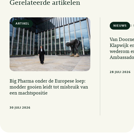
Gerelateerde artikelen
ARTIKEL
6 MIN READ
NIEUWS
3 
Van Doorne
Klapwijk e
wederom er
Ambassado
28 JULI 2026
Big Pharma onder de Europese loep:
modder gooien leidt tot misbruik van
een machtspositie
30 JULI 2026