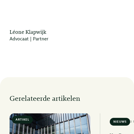
Léone Klapwijk
Advocaat | Partner
Gerelateerde artikelen
ARTIKEL
6 MIN READ
NIEUWS
3 