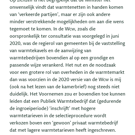
Op zichzelf is het begrijpelijk dat de Minister het
onwenselijk vindt dat warmtenetten in handen komen
van ‘verkeerde partijen’, maar er zijn ook andere
minder verstrekkende mogelijkheden om aan die wens
tegemoet te komen. In de Wcw, zoals die
oorspronkelijk ter consultatie was voorgelegd in juni
2020, was de regierol van gemeenten bij de vaststelling
van warmtekavels en de aanwijzing van
warmtebedrijven bovendien al op een grondige en
passende wijze verankerd. Het nut en de noodzaak
voor een grotere rol van overheden in de warmtemarkt
dan was voorzien in de 2020 versie van de Wcw is mij
(ook na het lezen van de kamerbrief) nog steeds niet
duidelijk. Het Voornemen zou er bovendien toe kunnen
leiden dat een Publiek Warmtebedrijf dat (gedurende
de ingroeiperiode) ‘inschrijft’ met hogere
warmtetarieven in de selectieprocedure wordt
verkozen boven een ‘gewoon’ privaat warmtebedrijf
dat met lagere warmtetarieven heeft ingeschreven.