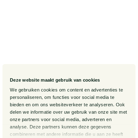
Onze diensten
Contact
Onze sectoren
Pieter van Doorne Fonds
Onze expertises
Diversiteit, Inclusie en
Gelijkwaardigheid bij Van
Doorne
Onze mensen
Internationaal
Werken bij
Gedragscode
Publicaties
Legal Tech
Events
Deze website maakt gebruik van cookies
Van Doorne x AI
Over ons
We gebruiken cookies om content en advertenties te
personaliseren, om functies voor social media te
Zaken
bieden en om ons websiteverkeer te analyseren. Ook
Kennissessies
delen we informatie over uw gebruik van onze site met
onze partners voor social media, adverteren en
analyse. Deze partners kunnen deze gegevens
Algemene Voorwaarden
Rechtsgebiedenregister
combineren met andere informatie die u aan ze heeft