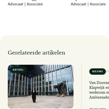
Advocaat | Associate
Advocaat | Associate
Gerelateerde artikelen
ARTIKEL
6 MIN READ
NIEUWS
3 
Van Doorne
Klapwijk e
wederom er
Ambassado