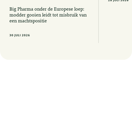
28 JULI 2026
Big Pharma onder de Europese loep:
modder gooien leidt tot misbruik van
een machtspositie
30 JULI 2026
Op de hoogte blijven van de laatste
juridische ontwikkelingen? Meld u hier
aan voor onze nieuwsbrieven, updates
en uitnodigingen voor events.