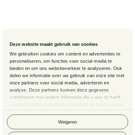
Doorne
Onze mensen
Internationaal
Werken bij
Gedragscode
Publicaties
Legal Tech
Events
Deze website maakt gebruik van cookies
Van Doorne x AI
Over ons
We gebruiken cookies om content en advertenties te
personaliseren, om functies voor social media te
Zaken
bieden en om ons websiteverkeer te analyseren. Ook
Kennissessies
delen we informatie over uw gebruik van onze site met
onze partners voor social media, adverteren en
analyse. Deze partners kunnen deze gegevens
Algemene Voorwaarden
Rechtsgebiedenregister
combineren met andere informatie die u aan ze heeft
verstrekt of die ze hebben verzameld op basis van uw
Privacy Statement
Cookieverklaring
gebruik van hun services. Bekijk
hier
de volledige
cookieverklaring van Van Doorne.
Klachtenregeling
Informatie derdengelden
Weigeren
advocatuur en notariaat