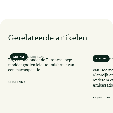
Gerelateerde artikelen
ARTIKEL
6 MIN READ
NIEUWS
3 
Big Pharma onder de Europese loep:
modder gooien leidt tot misbruik van
een machtspositie
Van Doorne
Klapwijk e
wederom er
30 JULI 2026
Ambassado
28 JULI 2026