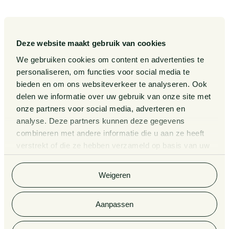
Gedragscode
Publicaties
Legal Tech
Events
Deze website maakt gebruik van cookies
Van Doorne x AI
Over ons
We gebruiken cookies om content en advertenties te
personaliseren, om functies voor social media te
Zaken
bieden en om ons websiteverkeer te analyseren. Ook
Kennissessies
delen we informatie over uw gebruik van onze site met
onze partners voor social media, adverteren en
analyse. Deze partners kunnen deze gegevens
Algemene Voorwaarden
Rechtsgebiedenregister
combineren met andere informatie die u aan ze heeft
verstrekt of die ze hebben verzameld op basis van uw
Privacy Statement
Cookieverklaring
gebruik van hun services. Bekijk
hier
de volledige
cookieverklaring van Van Doorne.
Klachtenregeling
Informatie derdengelden
Weigeren
advocatuur en notariaat
Aanpassen
© 2026 Van Doorne