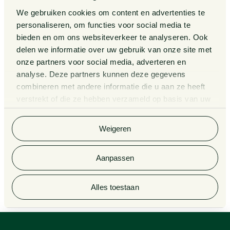
Van Doorne x AI
Over ons
We gebruiken cookies om content en advertenties te
personaliseren, om functies voor social media te
Zaken
bieden en om ons websiteverkeer te analyseren. Ook
Kennissessies
delen we informatie over uw gebruik van onze site met
onze partners voor social media, adverteren en
analyse. Deze partners kunnen deze gegevens
Algemene Voorwaarden
Rechtsgebiedenregister
combineren met andere informatie die u aan ze heeft
verstrekt of die ze hebben verzameld op basis van uw
Privacy Statement
Cookieverklaring
gebruik van hun services. Bekijk
hier
de volledige
cookieverklaring van Van Doorne.
Klachtenregeling
Informatie derdengelden
Weigeren
advocatuur en notariaat
Aanpassen
© 2026 Van Doorne
Alles toestaan