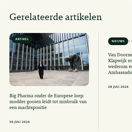
Gerelateerde artikelen
ARTIKEL
6 MIN READ
NIEUWS
3 
Van Doorne
Klapwijk e
wederom er
Ambassado
28 JULI 2026
Big Pharma onder de Europese loep:
modder gooien leidt tot misbruik van
een machtspositie
30 JULI 2026