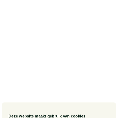
1070 AG Amsterdam
SITEMAP
Onze diensten
Contact
Onze sectoren
Pieter van Doorne Fonds
Onze expertises
Diversiteit, Inclusie en
Gelijkwaardigheid bij Van
Doorne
Onze mensen
Internationaal
Werken bij
Gedragscode
Publicaties
Legal Tech
Events
Deze website maakt gebruik van cookies