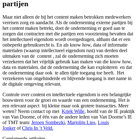
partijen
Maar niet alleen de bij het content maken betrokken medewerkers
vereisen zorg en aandacht. Als de onderneming externe partijen bij
het content maken betrekt, doet de onderneming er goed aan te
zorgen dat contracten met die partijen een voorziening bevatten dat
het intellectueel eigendom wordt overgedragen, althans dat er een
onbeperkt gebruiksrecht is. En als know how, data of informatie
materialen (waarop intellectueel eigendom rust) van derden deel
uitmaken van de content , zal de onderneming zich moeten
verzekeren dat het vrijelijk gebruik kan maken van die know how,
data en materialen. dat de onderneming die kan exploiteren en dat
de onderneming daar ook te allen tijde toegang toe heeft. Het
verzekeren van ongehinderde en blijvende toegang is met name in
de digitale omgeving relevant.
Controle over content en intellectuele eigendom is een belangrijke
bouwsteen voor de groei en waarde van een onderneming. Het is
een relevant aspect bij kleine maar ook grotere transacties. Meer
weten? Neem contact op met
Kriek Wille
, hoofd van de IE praktijk
van Van Doorne, of één van de andere leden van Van Doorne’s IE
of TMT team:
Jeroen Sombezki
,
Marjolijn Lips
,
Louis
Jonker
of
Chris In ’t Veld.
Gerelateerde artikelen