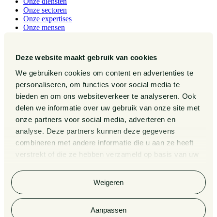
Onze diensten
Onze sectoren
Onze expertises
Onze mensen
Werken bij
Publicaties
Events
Deze website maakt gebruik van cookies
Over ons
We gebruiken cookies om content en advertenties te
Contact
personaliseren, om functies voor social media te
Pieter van Doorne Fonds
bieden en om ons websiteverkeer te analyseren. Ook
Diversiteit, Inclusie en Gelijkwaardigheid bij Van Doorne
Internationaal
delen we informatie over uw gebruik van onze site met
Gedragscode
onze partners voor social media, adverteren en
Legal Tech
analyse. Deze partners kunnen deze gegevens
Van Doorne x AI
Zaken
combineren met andere informatie die u aan ze heeft
Kennissessies
verstrekt of die ze hebben verzameld op basis van uw
Algemene Voorwaarden
gebruik van hun services. Bekijk
hier
de volledige
Privacy Statement
cookieverklaring van Van Doorne.
Klachtenregeling
Weigeren
Rechtsgebiedenregister
Cookieverklaring
Informatie derdengelden advocatuur en notariaat
Aanpassen