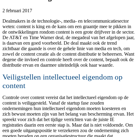
2 februari 2017
Dealmakers in de technologie-, media- en telecommunicatiesector
weten: content is king en de kans om een graantje mee te pikken in
de ontwikkelingen rondom content is een grote drijfveer in de sector.
De AT&T en Time Warner deal, de megadeal van het afgelopen jaar,
is daarvan een goed voorbeeld. De deal maakt ook de trend
zichtbaar die gaande is over de gehele linie van media en tech, om
zowel de content creatie als de content distributie te beheersen. Want
degene die invloed en controle heeft over de content, bepaalt ook de
distributie ervan en daarmee uiteindelijk ook haar waarde.
Veiligstellen intellectueel eigendom op
content
Controle over content vereist dat het intellectueel eigendom op de
content is veiliggesteld. Vanaf de startup fase zouden
ondernemingen hun intellectueel eigendom moeten koesteren en
zich bewust moeten zijn van het belang van bescherming ervan. Het
spreekt voor zich dat het tijdige verrichten van de juiste IE
registraties daarin een eerste stap is. Maar dat is niet voldoende. Om
een goede uitgangspositie te verzekeren zou de onderneming zich
moeten beraden op een organisatiestructuur die maakt dat