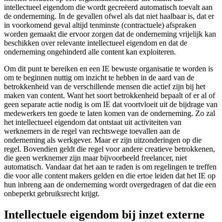
intellectueel eigendom die wordt gecreëerd automatisch toevalt aan
de onderneming. In de gevallen ofwel als dat niet haalbaar is, dat er
in voorkomend geval altijd tenminste (contractuele) afspraken
worden gemaakt die ervoor zorgen dat de onderneming vrijelijk kan
beschikken over relevante intellectueel eigendom en dat de
onderneming ongehinderd alle content kan exploiteren.
Om dit punt te bereiken en een IE bewuste organisatie te worden is
om te beginnen nuttig om inzicht te hebben in de aard van de
betrokkenheid van de verschillende mensen die actief zijn bij het
maken van content. Want het soort betrokkenheid bepaalt of er al of
geen separate actie nodig is om IE dat voortvloeit uit de bijdrage van
medewerkers ten goede te laten komen van de onderneming. Zo zal
het intellectueel eigendom dat ontstaat uit activiteiten van
werknemers in de regel van rechtswege toevallen aan de
onderneming als werkgever. Maar er zijn uitzonderingen op die
regel. Bovendien geldt die regel voor andere creatieve betrokkenen,
die geen werknemer zijn maar bijvoorbeeld freelancer, niet
automatisch. Vandaar dat het aan te raden is om regelingen te treffen
die voor alle content makers gelden en die ertoe leiden dat het IE op
hun inbreng aan de onderneming wordt overgedragen of dat die een
onbeperkt gebruiksrecht krijgt.
Intellectuele eigendom bij inzet externe