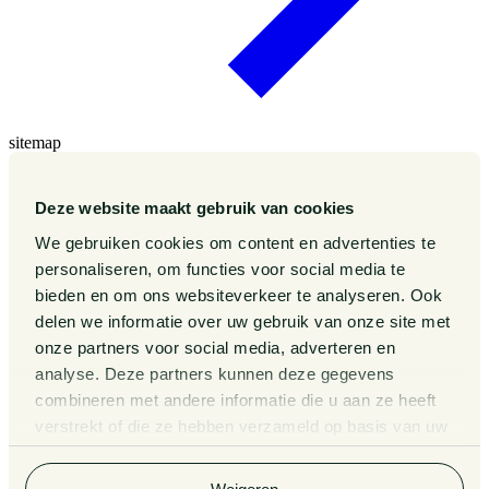
sitemap
Our Sectors
Our Expertise
Deze website maakt gebruik van cookies
Our People
Publications
We gebruiken cookies om content en advertenties te
Events
personaliseren, om functies voor social media te
About us
bieden en om ons websiteverkeer te analyseren. Ook
Pieter van Doorne Fund
delen we informatie over uw gebruik van onze site met
Diversity, inclusion and equality
onze partners voor social media, adverteren en
International
analyse. Deze partners kunnen deze gegevens
Matters
Legal Tech
combineren met andere informatie die u aan ze heeft
Contact
verstrekt of die ze hebben verzameld op basis van uw
General Conditions
gebruik van hun services. Bekijk
hier
de volledige
Privacy Statement
cookieverklaring van Van Doorne.