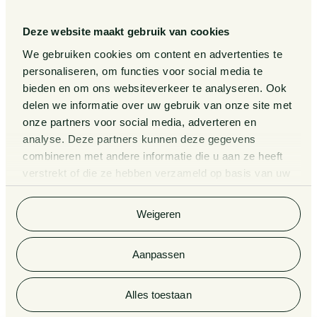
Legal Tech
Events
Deze website maakt gebruik van cookies
Van Doorne x AI
Over ons
We gebruiken cookies om content en advertenties te
personaliseren, om functies voor social media te
Zaken
bieden en om ons websiteverkeer te analyseren. Ook
Kennissessies
delen we informatie over uw gebruik van onze site met
onze partners voor social media, adverteren en
analyse. Deze partners kunnen deze gegevens
Algemene Voorwaarden
Rechtsgebiedenregister
combineren met andere informatie die u aan ze heeft
verstrekt of die ze hebben verzameld op basis van uw
Privacy Statement
Cookieverklaring
gebruik van hun services. Bekijk
hier
de volledige
cookieverklaring van Van Doorne.
Klachtenregeling
Informatie derdengelden
Weigeren
advocatuur en notariaat
Aanpassen
© 2026 Van Doorne
Alles toestaan