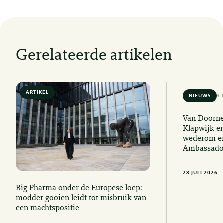
Gerelateerde artikelen
ARTIKEL
6 MIN READ
NIEUWS
3 
Van Doorne
Klapwijk e
wederom er
Ambassado
28 JULI 2026
Big Pharma onder de Europese loep:
modder gooien leidt tot misbruik van
een machtspositie