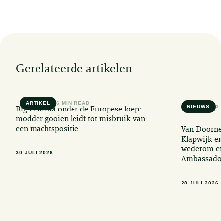
Gerelateerde artikelen
ARTIKEL
6 MIN READ
NIEUWS
3
Big Pharma onder de Europese loep:
modder gooien leidt tot misbruik van
een machtspositie
Van Doorne
Klapwijk e
wederom er
30 JULI 2026
Ambassado
28 JULI 2026