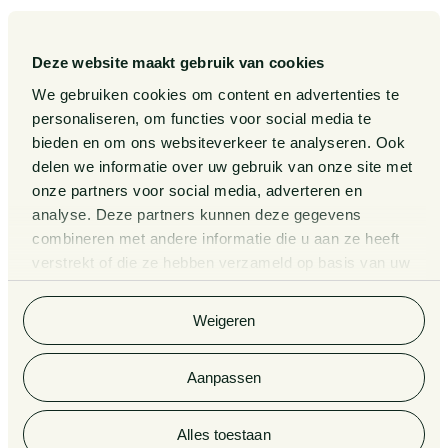
Gedragscode
Publicaties
Legal Tech
Events
Deze website maakt gebruik van cookies
Van Doorne x AI
Over ons
We gebruiken cookies om content en advertenties te
personaliseren, om functies voor social media te
Zaken
bieden en om ons websiteverkeer te analyseren. Ook
Kennissessies
delen we informatie over uw gebruik van onze site met
onze partners voor social media, adverteren en
analyse. Deze partners kunnen deze gegevens
Algemene Voorwaarden
Rechtsgebiedenregister
combineren met andere informatie die u aan ze heeft
verstrekt of die ze hebben verzameld op basis van uw
Privacy Statement
Cookieverklaring
gebruik van hun services. Bekijk
hier
de volledige
cookieverklaring van Van Doorne.
Klachtenregeling
Informatie derdengelden
Weigeren
advocatuur en notariaat
Aanpassen
© 2026 Van Doorne
Alles toestaan