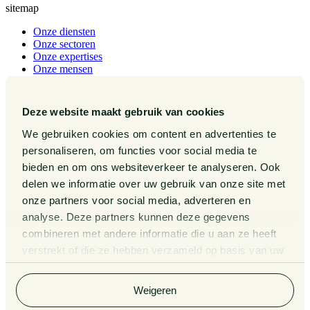
sitemap
Onze diensten
Onze sectoren
Onze expertises
Onze mensen
Werken bij
Publicaties
Events
Deze website maakt gebruik van cookies
Over ons
We gebruiken cookies om content en advertenties te
Contact
personaliseren, om functies voor social media te
Pieter van Doorne Fonds
bieden en om ons websiteverkeer te analyseren. Ook
Diversiteit, Inclusie en Gelijkwaardigheid bij Van Doorne
Internationaal
delen we informatie over uw gebruik van onze site met
Gedragscode
onze partners voor social media, adverteren en
Legal Tech
analyse. Deze partners kunnen deze gegevens
Van Doorne x AI
Zaken
combineren met andere informatie die u aan ze heeft
Kennissessies
verstrekt of die ze hebben verzameld op basis van uw
Algemene Voorwaarden
gebruik van hun services. Bekijk
hier
de volledige
Privacy Statement
cookieverklaring van Van Doorne.
Klachtenregeling
Weigeren
Rechtsgebiedenregister