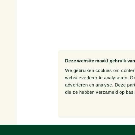
Onze expertises
Events
Onze mensen
Over o
Deze website maakt gebruik van
We gebruiken cookies om content 
websiteverkeer te analyseren. Oo
adverteren en analyse. Deze par
die ze hebben verzameld op basi