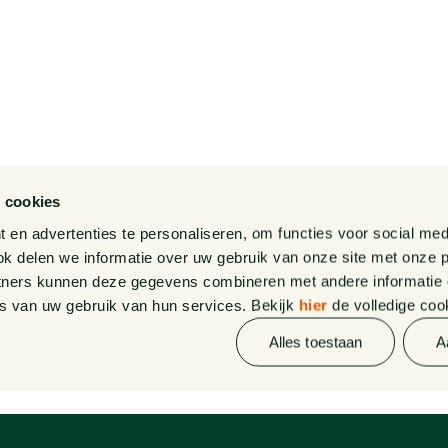
Fonds
Diversiteit, Inclusie en
ns
Gelijkwaardigheid bij
Van Doorne
Internationaal
Gedragscode
 cookies
Legal Tech
en advertenties te personaliseren, om functies voor social med
k delen we informatie over uw gebruik van onze site met onze p
Van Doorne x AI
tners kunnen deze gegevens combineren met andere informatie di
s van uw gebruik van hun services. Bekijk
hier
de volledige coo
Zaken
Alles toestaan
A
Kennissessies