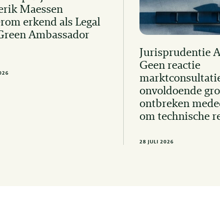
erik Maessen
rom erkend als Legal
Green Ambassador
Jurisprudentie 
Geen reactie
2026
marktconsultati
onvoldoende gro
ontbreken mede
om technische r
28 JULI 2026