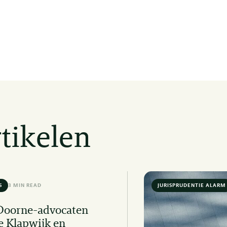
tikelen
S
3 MIN READ
JURISPRUDENTIE ALARM
Doorne-advocaten
e Klapwijk en