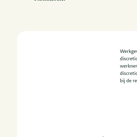
Werkgev
discret
werknem
discreti
bij de r