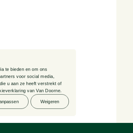
Klachtenregeling
Rechtsgebiedenregister
Cookieverklaring
Informatie
derdengelden
advocatuur en notariaat
ia te bieden en om ons
artners voor social media,
e u aan ze heeft verstrekt of
© 2026 Van Doorne
kieverklaring van Van Doorne.
anpassen
Weigeren