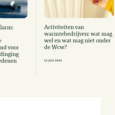
Activiteiten van
Alarm:
warmtebedrijven: wat mag
wel en wat mag niet onder
e
de Wcw?
nd voor
dinging
edenen
22 JULI 2026