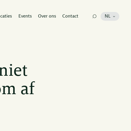
icaties
Events
Over ons
Contact
NL
niet
om af