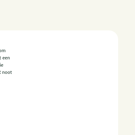
 om
t een
ie
R noot