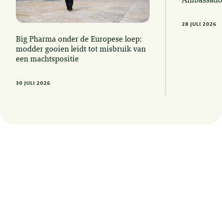
Ambassado
28 JULI 2026
Big Pharma onder de Europese loep:
modder gooien leidt tot misbruik van
een machtspositie
30 JULI 2026
Op de hoogte blijven van de laatste
juridische ontwikkelingen? Meld u hier
aan voor onze nieuwsbrieven, updates