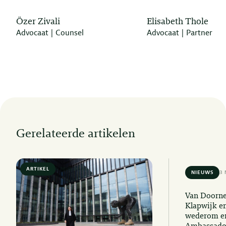
Özer Zivali
Elisabeth Thole
Advocaat | Counsel
Advocaat | Partner
Gerelateerde artikelen
ARTIKEL
6 MIN READ
NIEUWS
3 
Van Doorne
Klapwijk e
wederom er