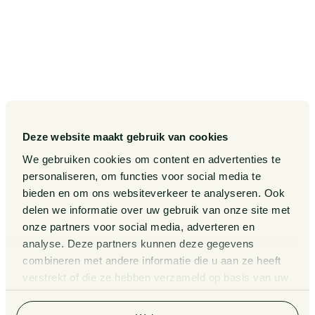
Onze expertises
Diversiteit, Inclusie en
Gelijkwaardigheid bij Van
Doorne
Onze mensen
Internationaal
Werken bij
Gedragscode
Publicaties
Legal Tech
Events
Deze website maakt gebruik van cookies
Van Doorne x AI
Over ons
We gebruiken cookies om content en advertenties te
personaliseren, om functies voor social media te
Zaken
bieden en om ons websiteverkeer te analyseren. Ook
Kennissessies
delen we informatie over uw gebruik van onze site met
onze partners voor social media, adverteren en
analyse. Deze partners kunnen deze gegevens
Algemene Voorwaarden
Rechtsgebiedenregister
combineren met andere informatie die u aan ze heeft
verstrekt of die ze hebben verzameld op basis van uw
Privacy Statement
Cookieverklaring
gebruik van hun services. Bekijk
hier
de volledige
cookieverklaring van Van Doorne.
Klachtenregeling
Informatie derdengelden