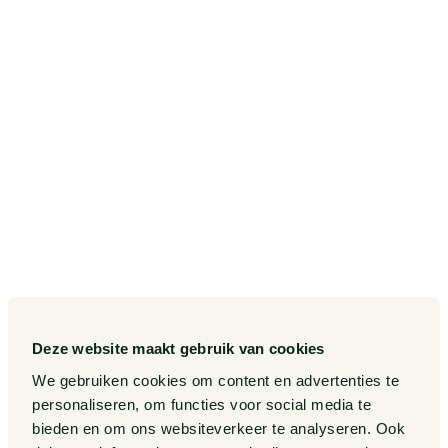
SITEMAP
Onze diensten
Contact
Onze sectoren
Pieter van Doorne Fonds
Onze expertises
Diversiteit, Inclusie en
Gelijkwaardigheid bij Van
Doorne
Onze mensen
Internationaal
Werken bij
Gedragscode
Publicaties
Legal Tech
Events
Deze website maakt gebruik van cookies
Van Doorne x AI
Over ons
We gebruiken cookies om content en advertenties te
personaliseren, om functies voor social media te
Zaken
bieden en om ons websiteverkeer te analyseren. Ook