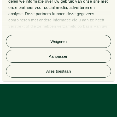
Kennissessies
delen we informatie over uw gebruik van onze site met
onze partners voor social media, adverteren en
analyse. Deze partners kunnen deze gegevens
Algemene Voorwaarden
Rechtsgebiedenregister
combineren met andere informatie die u aan ze heeft
verstrekt of die ze hebben verzameld op basis van uw
Privacy Statement
Cookieverklaring
gebruik van hun services. Bekijk
hier
de volledige
Klachtenregeling
Informatie derdengelden
cookieverklaring van Van Doorne.
Weigeren
advocatuur en notariaat
Aanpassen
© 2026 Van Doorne
Alles toestaan