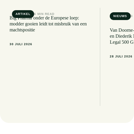
ARTIKEL
6 MIN READ
NIEUWS
3
Big Pharma onder de Europese loep:
modder gooien leidt tot misbruik van een
machtspositie
Van Doorne-
en Diederik
Legal 500 G
30 JULI 2026
28 JULI 2026