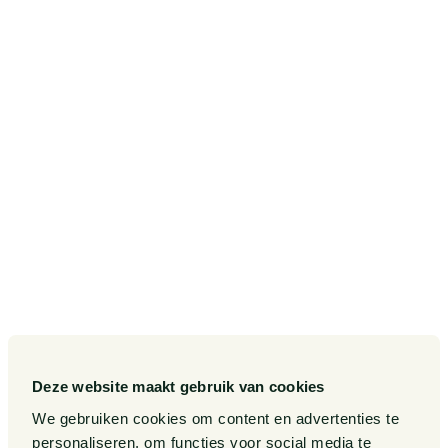
SITEMAP
Onze diensten
Contact
Onze sectoren
Pieter van Doorne Fonds
Onze expertises
Diversiteit, Inclusie en
Gelijkwaardigheid bij Van
Doorne
Onze mensen
Internationaal
Werken bij
Gedragscode
Publicaties
Legal Tech
Events
Deze website maakt gebruik van cookies
Van Doorne x AI
Over ons
We gebruiken cookies om content en advertenties te
personaliseren, om functies voor social media te
Zaken