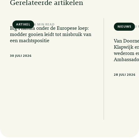
Gerelateerde artikelen
ARTIKEL
6 MIN READ
NIEUWS
3 
Big Pharma onder de Europese loep:
modder gooien leidt tot misbruik van
een machtspositie
Van Doorne
Klapwijk e
wederom er
30 JULI 2026
Ambassado
28 JULI 2026