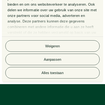
bieden en om ons websiteverkeer te analyseren. Ook
Kennissessies
delen we informatie over uw gebruik van onze site met
onze partners voor social media, adverteren en
analyse. Deze partners kunnen deze gegevens
Algemene Voorwaarden
Rechtsgebiedenregister
combineren met andere informatie die u aan ze heeft
verstrekt of die ze hebben verzameld op basis van uw
Privacy Statement
Cookieverklaring
gebruik van hun services. Bekijk
hier
de volledige
cookieverklaring van Van Doorne.
Klachtenregeling
Informatie derdengelden
Weigeren
advocatuur en notariaat
Aanpassen
© 2026 Van Doorne
Alles toestaan