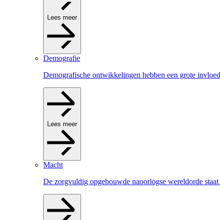
Lees meer
Demografie
Demografische ontwikkelingen hebben een grote invloed 
Lees meer
Macht
De zorgvuldig opgebouwde naoorlogse wereldorde staat 