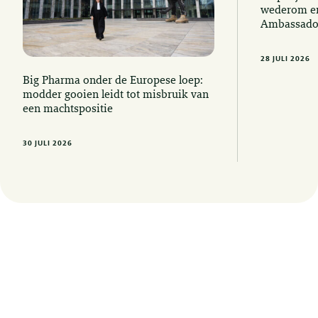
wederom er
Ambassado
28 JULI 2026
Big Pharma onder de Europese loep:
modder gooien leidt tot misbruik van
een machtspositie
30 JULI 2026
Op de hoogte blijven van de laatste