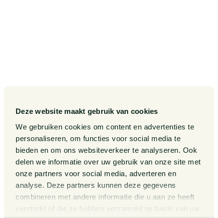
Onze sectoren
Pieter van Doorne Fonds
Onze expertises
Diversiteit, Inclusie en
Gelijkwaardigheid bij Van
Doorne
Onze mensen
Internationaal
Werken bij
Gedragscode
Publicaties
Legal Tech
Events
Deze website maakt gebruik van cookies
Van Doorne x AI
Over ons
We gebruiken cookies om content en advertenties te
personaliseren, om functies voor social media te
Zaken
bieden en om ons websiteverkeer te analyseren. Ook
Kennissessies
delen we informatie over uw gebruik van onze site met
onze partners voor social media, adverteren en
analyse. Deze partners kunnen deze gegevens
Algemene Voorwaarden
Rechtsgebiedenregister
combineren met andere informatie die u aan ze heeft
verstrekt of die ze hebben verzameld op basis van uw
Privacy Statement
Cookieverklaring