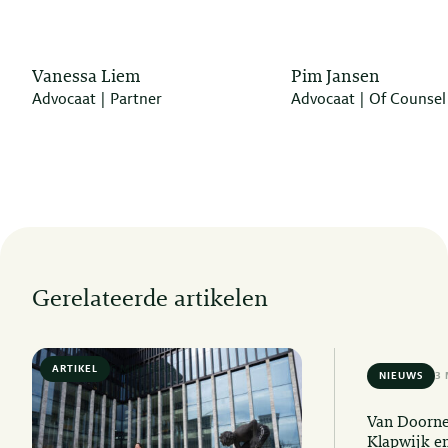
Vanessa Liem
Pim Jansen
Advocaat | Partner
Advocaat | Of Counsel
Gerelateerde artikelen
ARTIKEL
6 MIN READ
NIEUWS
3 
Van Doorne
Klapwijk e