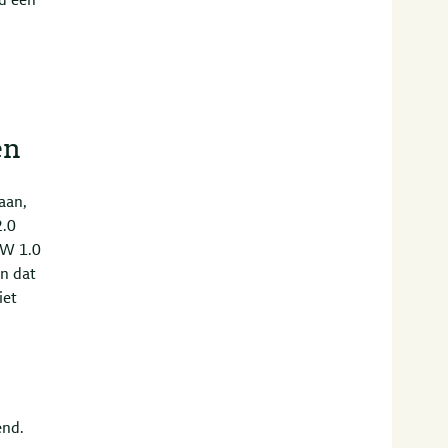
jd een
en
aan,
2.0
OW 1.0
n dat
iet
end.