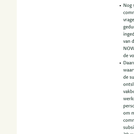
Nog 
comm
vrag
gedu
inge
van 
NOW 
de vo
Daar
waar
de su
onts
vakb
werk
perso
om me
commi
subs