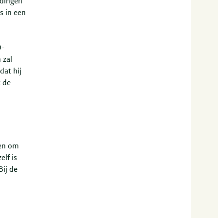
dingen
s in een
O-
 zal
dat hij
t de
ren om
elf is
Bij de