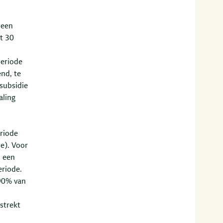
 een
t 30
eriode
nd, te
 subsidie
aling
riode
e). Voor
9 een
riode.
90% van
strekt