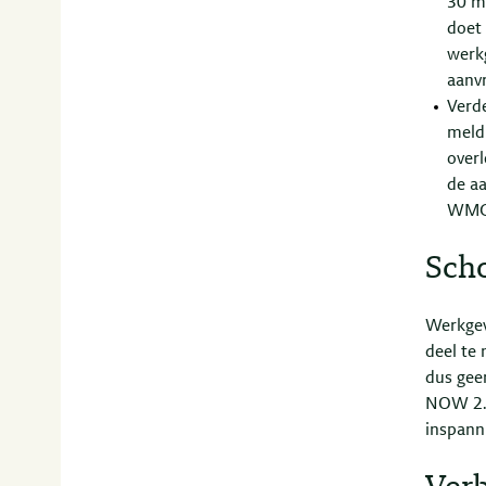
30 m
doet 
werk
aanvr
Verd
meldi
over
de aa
WMCO
Sch
Werkgev
deel te 
dus gee
NOW 2.0
inspanni