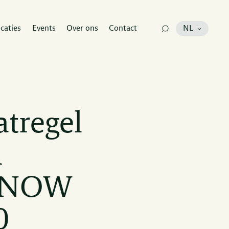
icaties
Events
Over ons
Contact
NL
tregel
n
; NOW
0