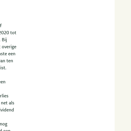
f
2020 tot
 Bij
t overige
nste een
van ten
ist.
een
lies
net als
ividend
 nog