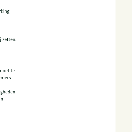
t
rking
 zetten.
moet te
emers
igheden
en