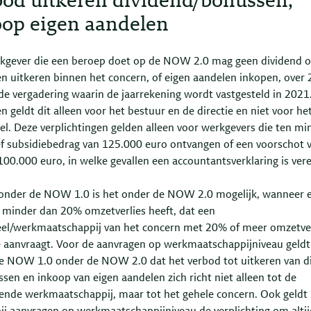
bod uitkeren dividend/bonussen,
oop eigen aandelen
kgever die een beroep doet op de NOW 2.0 mag geen dividend o
n uitkeren binnen het concern, of eigen aandelen inkopen, over 
de vergadering waarin de jaarrekening wordt vastgesteld in 2021.
 geldt dit alleen voor het bestuur en de directie en niet voor he
el. Deze verplichtingen gelden alleen voor werkgevers die ten mi
ief subsidiebedrag van 125.000 euro ontvangen of een voorschot 
00.000 euro, in welke gevallen een accountantsverklaring is vere
 onder de NOW 1.0 is het onder de NOW 2.0 mogelijk, wanneer 
 minder dan 20% omzetverlies heeft, dat een
el/werkmaatschappij van het concern met 20% of meer omzetver
e aanvraagt. Voor de aanvragen op werkmaatschappijniveau geldt 
e NOW 1.0 onder de NOW 2.0 dat het verbod tot uitkeren van d
sen en inkoop van eigen aandelen zich richt niet alleen tot de
ende werkmaatschappij, maar tot het gehele concern. Ook geldt