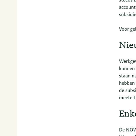
steeds 
account
subsidi
Voor ge
Nie
Werkgev
kunnen 
staan n
hebben 
de subs
meetelt
Enk
De NOW 