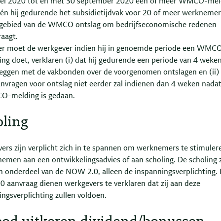
ei 2020 tot en met 30 september 2020 één of meer WMCO-mel
én hij gedurende het subsidietijdvak voor 20 of meer werknemer
gebied van de WMCO ontslag om bedrijfseconomische redenen
aagt.
er moet de werkgever indien hij in genoemde periode een WMC
ng doet, verklaren (i) dat hij gedurende een periode van 4 weken
leggen met de vakbonden over de voorgenomen ontslagen en (ii) 
nvragen voor ontslag niet eerder zal indienen dan 4 weken nada
-melding is gedaan.
oling
ers zijn verplicht zich in te spannen om werknemers te stimule
nemen aan een ontwikkelingsadvies of aan scholing. De scholing z
n onderdeel van de NOW 2.0, alleen de inspanningsverplichting. 
 aanvraag dienen werkgevers te verklaren dat zij aan deze
ngsverplichting zullen voldoen.