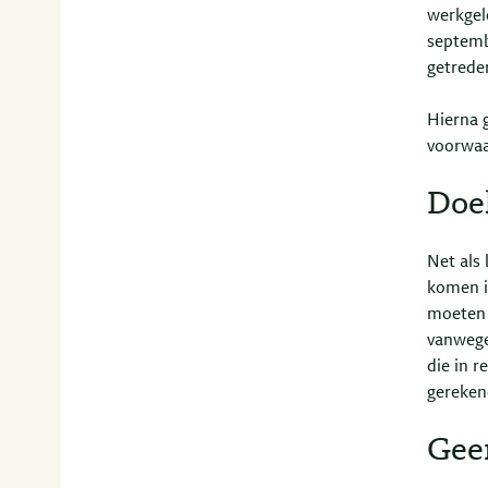
werkgel
septemb
getrede
Hierna g
voorwaa
Doe
Net als
komen i
moeten 
vanwege
die in 
gereken
Gee