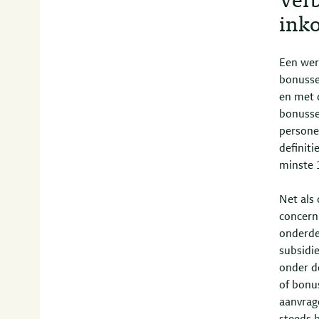
Ver
ink
Een wer
bonusse
en met 
bonussen
persone
definit
minste 1
Net als
concern
onderde
subsidi
onder d
of bonus
aanvrag