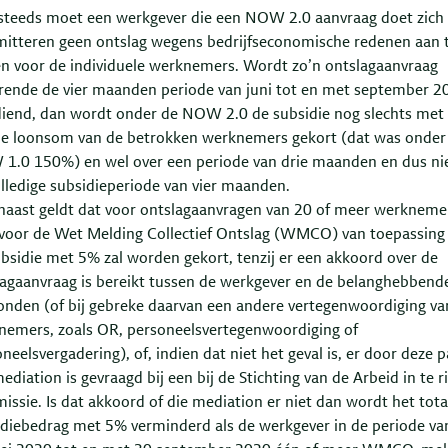
steeds moet een werkgever die een NOW 2.0 aanvraag doet zich
itteren geen ontslag wegens bedrijfseconomische redenen aan 
en voor de individuele werknemers. Wordt zo’n ontslagaanvraag
rende de vier maanden periode van juni tot en met september 2
diend, dan wordt onder de NOW 2.0 de subsidie nog slechts me
de loonsom van de betrokken werknemers gekort (dat was onder
1.0 150%) en wel over een periode van drie maanden en dus ni
lledige subsidieperiode van vier maanden.
naast geldt dat voor ontslagaanvragen van 20 of meer werkneme
voor de Wet Melding Collectief Ontslag (WMCO) van toepassing 
bsidie met 5% zal worden gekort, tenzij er een akkoord over de
lagaanvraag is bereikt tussen de werkgever en de belanghebbend
onden (of bij gebreke daarvan een andere vertegenwoordiging va
nemers, zoals OR, personeelsvertegenwoordiging of
neelsvergadering), of, indien dat niet het geval is, er door deze p
diation is gevraagd bij een bij de Stichting van de Arbeid in te r
ssie. Is dat akkoord of die mediation er niet dan wordt het tota
idiebedrag met 5% verminderd als de werkgever in de periode va