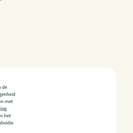
n de
egenheid
en met
ging
en het
ubsidie