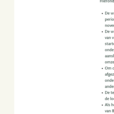
Hieronde
De w
peri
nove
De w
van 
start
onde
aans
omze
Om d
afgez
onder
ande
De t
de l
Als h
van 