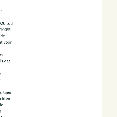
te
020 toch
t 100%
 de
et voor
rs
is dat
e
n
artijen
ichten
le
n