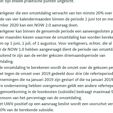
r zijn enkele praktische punten uitgelicht.
erkgever die een omzetdaling verwacht van ten minste 20% over
ode van vier kalendermaanden binnen de periode 1 juni tot en me
mber 2020 kan een NOW 2.0 aanvraag doen.
erkgever kan binnen de genoemde periode een aaneengesloten p
vier maanden kiezen waarmee de omzetdaling kan worden bereke
en op 1 juni, 1 juli, of 1 augustus. Voor werkgevers, echter, die al
r de NOW 1.0 hebben aangevraagd dient de periode van omzetd
luitend te zijn aan de eerder gekozen driemaandsperiode van
tdaling.
e omzetdaling te berekenen wordt de omzet over de gekozen pe
et tegen de omzet over 2019 gedeeld door drie (de referteperiod
nemingen die na januari 2019 zijn gestart of die na januari 201
re onderneming hebben overgenomen geldt een andere refertepe
egemoetkoming in de loonkosten (subsidie) bedraagt maximaal 
oonsom van het percentage van de omzetdaling.
et UWV positief op een aanvraag beslist wordt een voorschot ver
80% van de berekende subsidie.