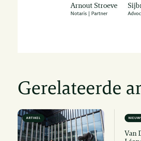
Arnout Stroeve
Sijb
Notaris | Partner
Advoc
Gerelateerde ar
ARTIKEL
6 MIN READ
NIEUW
Van 