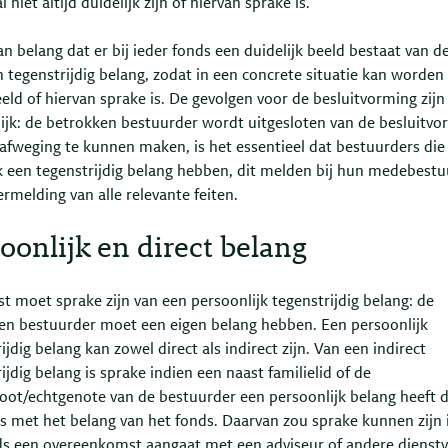
l niet altijd duidelijk zijn of hiervan sprake is.
an belang dat er bij ieder fonds een duidelijk beeld bestaat van de
 tegenstrijdig belang, zodat in een concrete situatie kan worden
eld of hiervan sprake is. De gevolgen voor de besluitvorming zij
lijk: de betrokken bestuurder wordt uitgesloten van de besluitvo
afweging te kunnen maken, is het essentieel dat bestuurders die
k een tegenstrijdig belang hebben, dit melden bij hun medebestu
rmelding van alle relevante feiten.
oonlijk en direct belang
st moet sprake zijn van een persoonlijk tegenstrijdig belang: de
en bestuurder moet een eigen belang hebben. Een persoonlijk
ijdig belang kan zowel direct als indirect zijn. Van een indirect
ijdig belang is sprake indien een naast familielid of de
oot/echtgenote van de bestuurder een persoonlijk belang heeft 
 is met het belang van het fonds. Daarvan zou sprake kunnen zijn 
ds een overeenkomst aangaat met een adviseur of andere dienstv