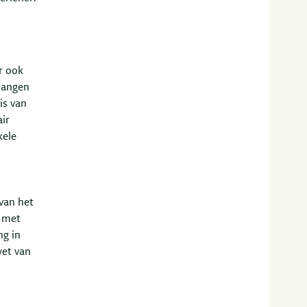
r ook
elangen
is van
air
kele
van het
n met
ng in
wet van