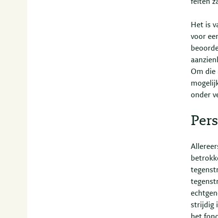
feiten za
Het is v
voor een
beoorde
aanzien
Om die 
mogelij
onder ve
Pers
Allereer
betrokk
tegenstr
tegenstr
echtgen
strijdig
het fon