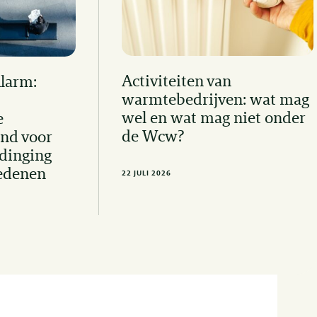
Activiteiten van
Alarm:
warmtebedrijven: wat mag
wel en wat mag niet onder
e
de Wcw?
nd voor
dinging
edenen
22 JULI 2026