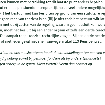
uten kunnen met betrekking tot dit laatste punt anders bepalen.
s of er in de pensioenfondsenpraktijk nu zo veel andere mogelijk
s (i) het bestuur niet kan besluiten op grond van een statutaire re
er geen raad van toezicht is en (iii) je niet toch het bestuur wilt la
en met opzij zetten van de regeling waarom geen besluit kon wor
, moet het besluit bij een ander orgaan of zelfs een derde terec
Die aanpak roept toezichtrechtelijke vragen. Bij een derde neerl
 of niet ieder geval niet snel, vanwege artikel
110 Pensioenwet
.
ariaat en ons
pensioenteam
houdt de ontwikkelingen ten aanzien 
ijdig belang zowel bij pensioenfondsen als bij andere (financiële)
ngen scherp in de gaten. Meer weten? Neem dan contact op.