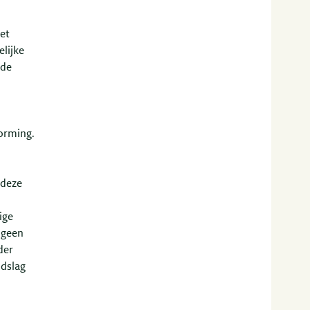
et
elijke
 de
orming.
 deze
ige
 geen
der
ndslag