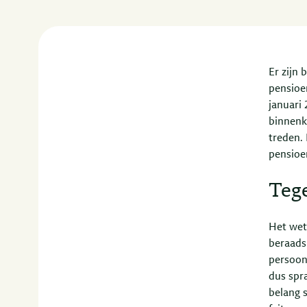
Er zijn
pensioe
januari
binnenk
treden. 
pensioe
Tege
Het wet
beraadsl
persoonl
dus spra
belang s