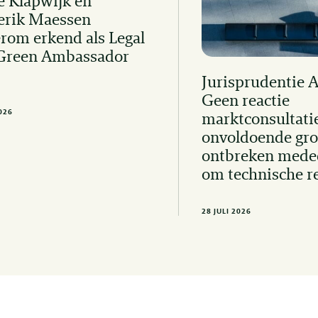
e Klapwijk en
erik Maessen
rom erkend als Legal
Green Ambassador
Jurisprudentie 
Geen reactie
2026
marktconsultati
onvoldoende gro
ontbreken mede
om technische r
28 JULI 2026