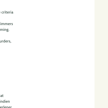
 criteria
n immers
rming.
urders,
dat
indien
erlener.