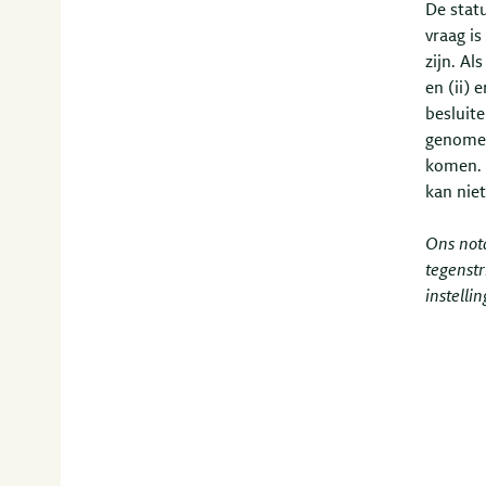
De stat
vraag i
zijn. Al
en (ii) 
besluit
genomen
komen. 
kan niet
Ons not
tegenstr
instelli