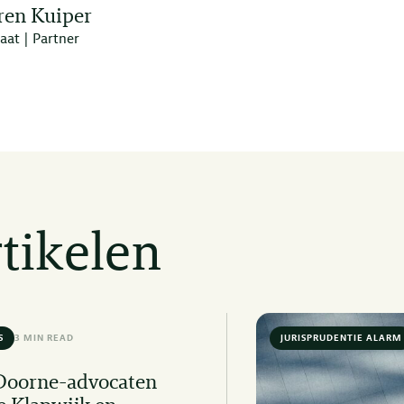
ren Kuiper
aat | Partner
tikelen
S
3 MIN READ
JURISPRUDENTIE ALARM
Doorne-advocaten