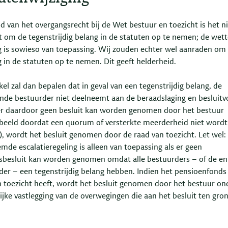
 van het overgangsrecht bij de Wet bestuur en toezicht is het ni
t om de tegenstrijdig belang in de statuten op te nemen; de wett
g is sowieso van toepassing. Wij zouden echter wel aanraden om
 in de statuten op te nemen. Dit geeft helderheid.
kel zal dan bepalen dat in geval van een tegenstrijdig belang, de
ende bestuurder niet deelneemt aan de beraadslaging en besluitv
 daardoor geen besluit kan worden genomen door het bestuur
rbeeld doordat een quorum of versterkte meerderheid niet wordt
), wordt het besluit genomen door de raad van toezicht. Let wel:
de escalatieregeling is alleen van toepassing als er geen
sbesluit kan worden genomen omdat alle bestuurders – of de en
der – een tegenstrijdig belang hebben. Indien het pensioenfonds
n toezicht heeft, wordt het besluit genomen door het bestuur on
lijke vastlegging van de overwegingen die aan het besluit ten gro