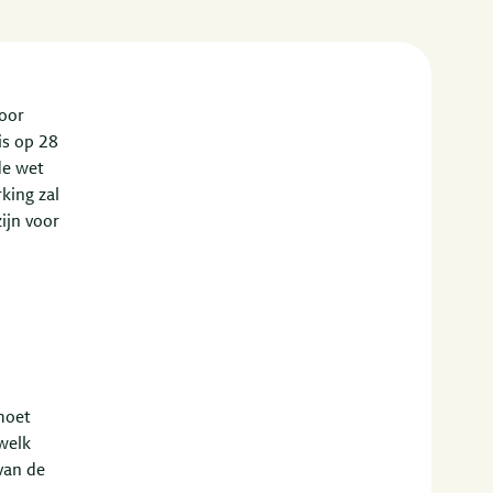
door
is op 28
de wet
king zal
ijn voor
 moet
welk
van de