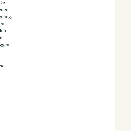
 De
heden
geling,
ten
den
ht
eggen
van