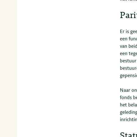
Pari
Er is g
een fun
van beid
een tege
bestuur 
bestuur
gepensi
Naar onz
fonds b
het bela
geledin
inricht
Stat