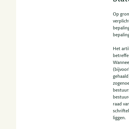
Op grond
verplich
bepalin
bepaling
Het arti
betreff
Wanneer
(bijvoo
gehaald
zogenoem
bestuur
bestuur
raad va
schrifte
liggen.