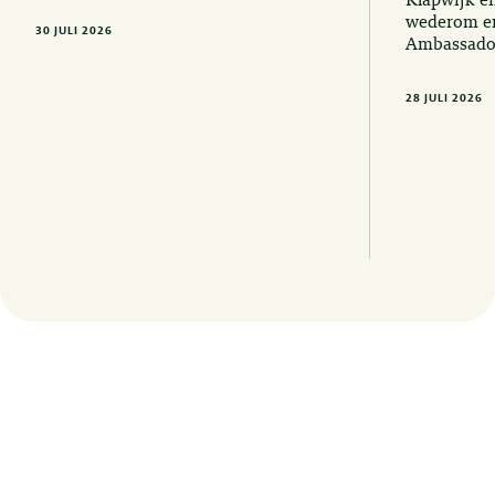
Klapwijk e
wederom er
30 JULI 2026
Ambassado
28 JULI 2026
Op de hoogte blijven van de laatste