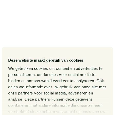
Onze sectoren
Pieter van Doorne Fonds
Onze expertises
Diversiteit, Inclusie en
Gelijkwaardigheid bij Van
Doorne
Onze mensen
Internationaal
Werken bij
Gedragscode
Publicaties
Legal Tech
Events
Deze website maakt gebruik van cookies
Van Doorne x AI
Over ons
We gebruiken cookies om content en advertenties te
personaliseren, om functies voor social media te
Zaken
bieden en om ons websiteverkeer te analyseren. Ook
Kennissessies
delen we informatie over uw gebruik van onze site met
onze partners voor social media, adverteren en
analyse. Deze partners kunnen deze gegevens
Algemene Voorwaarden
Rechtsgebiedenregister
combineren met andere informatie die u aan ze heeft
verstrekt of die ze hebben verzameld op basis van uw
Privacy Statement
Cookieverklaring