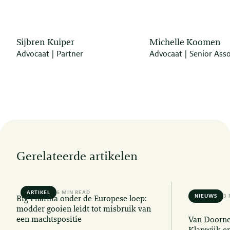
Sijbren Kuiper
Michelle Koomen
Advocaat | Partner
Advocaat | Senior Asso
Gerelateerde artikelen
ARTIKEL
6 MIN READ
NIEUWS
3 
Big Pharma onder de Europese loep:
modder gooien leidt tot misbruik van
een machtspositie
Van Doorne