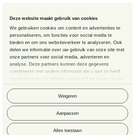
Gedragscode
Publicaties
Legal Tech
Events
Deze website maakt gebruik van cookies
Van Doorne x AI
Over ons
We gebruiken cookies om content en advertenties te
personaliseren, om functies voor social media te
Zaken
bieden en om ons websiteverkeer te analyseren. Ook
Kennissessies
delen we informatie over uw gebruik van onze site met
onze partners voor social media, adverteren en
analyse. Deze partners kunnen deze gegevens
Algemene Voorwaarden
Rechtsgebiedenregister
combineren met andere informatie die u aan ze heeft
verstrekt of die ze hebben verzameld op basis van uw
Privacy Statement
Cookieverklaring
gebruik van hun services. Bekijk
hier
de volledige
cookieverklaring van Van Doorne.
Klachtenregeling
Informatie derdengelden
Weigeren
advocatuur en notariaat
Aanpassen
© 2026 Van Doorne
Alles toestaan