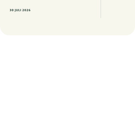
30 JULI 2026
Op de hoogte blijven van de laatste
juridische ontwikkelingen? Meld u hier
aan voor onze nieuwsbrieven, updates
en uitnodigingen voor events.