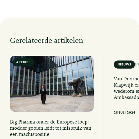
Gerelateerde artikelen
ARTIKEL
6 MIN READ
NIEUWS
3 
Van Doorne
Klapwijk e
wederom er
Ambassado
28 JULI 2026
Big Pharma onder de Europese loep:
modder gooien leidt tot misbruik van
een machtspositie