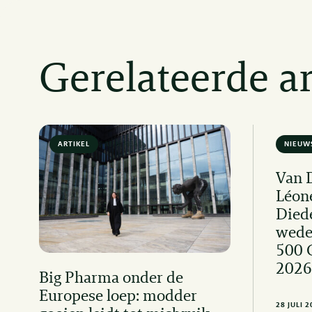
Gerelateerde ar
ARTIKEL
6 MIN READ
NIEUW
Van 
Léon
Died
wede
500 
2026
Big Pharma onder de
Europese loep: modder
28 JULI 