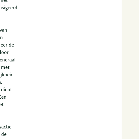
 het
nsigeerd
 van
en
neer de
door
eneraal
– met
ijkheid
.
 dient
 Een
et
sactie
 de