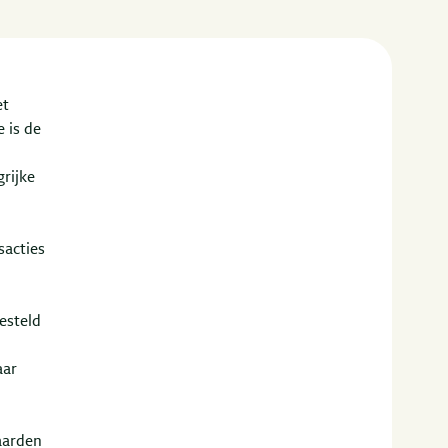
et
 is de
rijke
sacties
esteld
aar
aarden