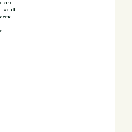
en een
st wordt
enoemd.
n.