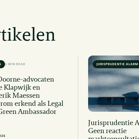
tikelen
S
3 MIN READ
JURISPRUDENTIE ALARM
Doorne-advocaten
e Klapwijk en
erik Maessen
rom erkend als Legal
Green Ambassador
Jurisprudentie 
Geen reactie
2026