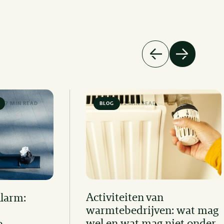
7 MIN READ
BLOG
11 MIN READ
Activiteiten van
Alarm:
warmtebedrijven: wat mag