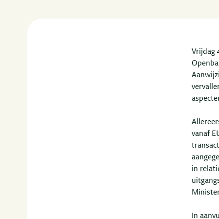
Vrijdag 
Openbaa
Aanwijz
vervalle
aspecte
Allereer
vanaf EU
transac
aangege
in relat
uitgang
Minister
In aanv