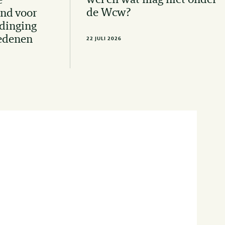
wel en wat mag niet onder
e
de Wcw?
nd voor
dinging
edenen
22 JULI 2026
e hoogte blijven van de
te juridische