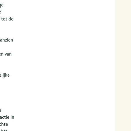
ge
e
 tot de
aanzien
en van
lijke
e
actie in
chte