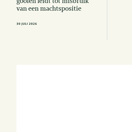
gooien leidt tot misbruik
van een machtspositie
30 JULI 2026
CONTACT
+31 (0)20 678 91 23
info@vandoorne.com