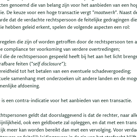
cten genoemd die van belang zijn voor het aanbieden van een ho
ie. De keuze voor een hoge transactie vergt “
maatwerk
“. Naast d
rde dat de verdachte rechtspersoon de feitelijke gedragingen die
ie hebben geleid erkent, spelen de volgende aspecten een rol:
egelen die zijn of worden getroffen door de rechtspersoon ten 
de compliance ter voorkoming van verdere overtredingen;
l die de rechtspersoon gespeeld heeft bij het aan het licht breng
rafbare feiten (“
self disclosure
“);
reidheid tot het betalen van een eventuele schadevergoeding;
tuele samenhang met onderzoeken uit andere landen en de moge
menlijke afdoening.
 is een contra-indicatie voor het aanbieden van een transactie.
htspersonen geldt dat doorslaggevend is dat de rechter, naar all
jnlijkheid, ook een geldboete zal opleggen, en dat met een trans
tijk meer kan worden bereikt dan met een vervolging. Voor verda