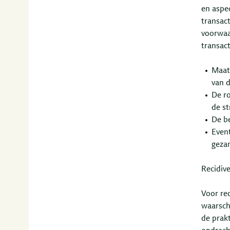
en aspe
transact
voorwaa
transact
Maatr
van 
De ro
de st
De be
Even
geza
Recidive
Voor rec
waarschi
de prak