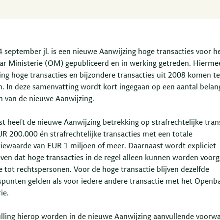
4 september jl. is een nieuwe Aanwijzing hoge transacties voor h
r Ministerie (OM) gepubliceerd en in werking getreden. Hiermee
ing hoge transacties en bijzondere transacties uit 2008 komen te
n. In deze samenvatting wordt kort ingegaan op een aantal belang
n van de nieuwe Aanwijzing.
st heeft de nieuwe Aanwijzing betrekking op strafrechtelijke tran
R 200.000 én strafrechtelijke transacties met een totale
tiewaarde van EUR 1 miljoen of meer. Daarnaast wordt expliciet
ven dat hoge transacties in de regel alleen kunnen worden voorg
ie tot rechtspersonen. Voor de hoge transactie blijven dezelfde
spunten gelden als voor iedere andere transactie met het Openb
ie.
ulling hierop worden in de nieuwe Aanwijzing aanvullende voorw