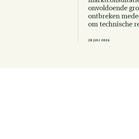
marktconsultati
onvoldoende gro
ontbreken mede
om technische r
28 JULI 2026
Op d
laats