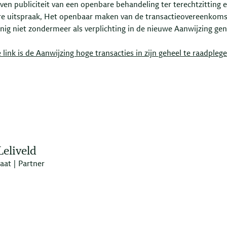
ven publiciteit van een openbare behandeling ter terechtzitting 
e uitspraak, Het openbaar maken van de transactieovereenkom
anig niet zondermeer als verplichting in de nieuwe Aanwijzing g
 link is de Aanwijzing hoge transacties in zijn geheel te raadplege
Leliveld
aat | Partner