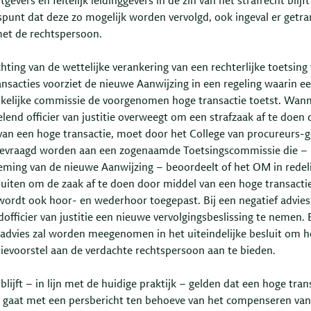
gevers en feitelijk leidinggevers in de zin van het strafrecht blijft
spunt dat deze zo mogelijk worden vervolgd, ook ingeval er getra
et de rechtspersoon.
hting van de wettelijke verankering van een rechterlijke toetsing
ansacties voorziet de nieuwe Aanwijzing in een regeling waarin e
kelijke commissie de voorgenomen hoge transactie toetst. Wan
end officier van justitie overweegt om een strafzaak af te doen 
van een hoge transactie, moet door het College van procureurs-g
gevraagd worden aan een zogenaamde Toetsingscommissie die 
eming van de nieuwe Aanwijzing – beoordeelt of het OM in redel
luiten om de zaak af te doen door middel van een hoge transactie
 wordt ook hoor- en wederhoor toegepast. Bij een negatief advies
officier van justitie een nieuwe vervolgingsbeslissing te nemen.
f advies zal worden meegenomen in het uiteindelijke besluit om h
tievoorstel aan de verdachte rechtspersoon aan te bieden.
 blijft – in lijn met de huidige praktijk – gelden dat een hoge tran
 gaat met een persbericht ten behoeve van het compenseren van