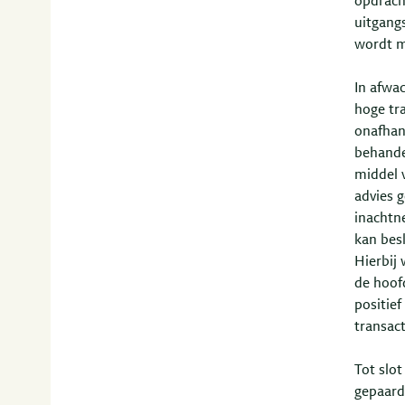
opdracht
uitgang
wordt m
In afwac
hoge tr
onafhan
behandel
middel 
advies 
inachtn
kan bes
Hierbij
de hoofd
positie
transac
Tot slot
gepaard