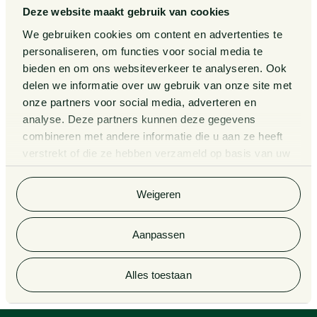
Events
Deze website maakt gebruik van cookies
Van Doorne x AI
Over ons
We gebruiken cookies om content en advertenties te
personaliseren, om functies voor social media te
Zaken
bieden en om ons websiteverkeer te analyseren. Ook
Kennissessies
delen we informatie over uw gebruik van onze site met
onze partners voor social media, adverteren en
analyse. Deze partners kunnen deze gegevens
Algemene Voorwaarden
Rechtsgebiedenregister
combineren met andere informatie die u aan ze heeft
verstrekt of die ze hebben verzameld op basis van uw
Privacy Statement
Cookieverklaring
gebruik van hun services. Bekijk
hier
de volledige
cookieverklaring van Van Doorne.
Klachtenregeling
Informatie derdengelden
Weigeren
advocatuur en notariaat
Aanpassen
© 2026 Van Doorne
Alles toestaan