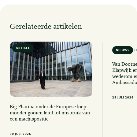
Gerelateerde artikelen
ARTIKEL
6 MIN READ
NIEUWS
3 
Van Doorne
Klapwijk e
wederom er
Ambassado
28 JULI 2026
Big Pharma onder de Europese loep:
modder gooien leidt tot misbruik van
een machtspositie
30 JULI 2026