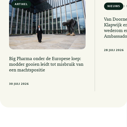
ARTIKEL
6 MIN READ
NIEUWS
3 
Van Doorne
Klapwijk e
wederom er
Ambassado
28 JULI 2026
Big Pharma onder de Europese loep:
modder gooien leidt tot misbruik van
een machtspositie
30 JULI 2026