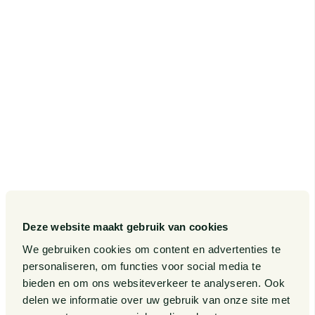
SITEMAP
Onze diensten
Contact
Onze sectoren
Pieter van Doorne Fonds
Onze expertises
Diversiteit, Inclusie en
Gelijkwaardigheid bij Van
Doorne
Onze mensen
Internationaal
Werken bij
Gedragscode
Publicaties
Legal Tech
Events
Deze website maakt gebruik van cookies
Van Doorne x AI
Over ons
We gebruiken cookies om content en advertenties te
personaliseren, om functies voor social media te
Zaken
bieden en om ons websiteverkeer te analyseren. Ook
Kennissessies
delen we informatie over uw gebruik van onze site met